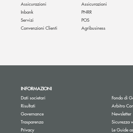
Assicurazioni
Assicurazioni
Inbank
PNRR
Servizi
POS
Convenzioni Clienti
Agribusiness
INFORMAZIONI
Dati societari
Fondo di Ga
Apre una nuova finestra
Risultati
Arbitro Con
A
Governance
Newsletter
Trasparenza
Sicurezza 
Privacy
Le Guide as