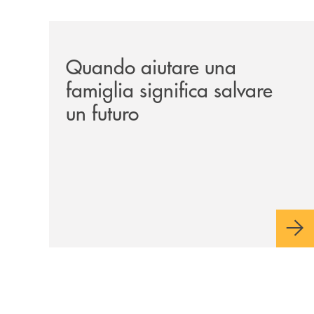
/news/quando-aiutare-una-famiglia-significa-sal
Quando aiutare una
famiglia significa salvare
un futuro