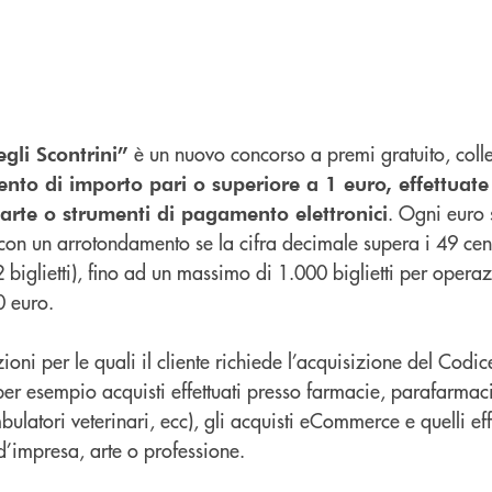
è un nuovo concorso a premi gratuito, coll
egli Scontrini”
nto di importo pari o superiore a 1 euro, effettuate
. Ogni euro 
arte o strumenti di pagamento elettronici
, con un arrotondamento se la cifra decimale supera i 49 cen
 biglietti), fino ad un massimo di 1.000 biglietti per opera
0 euro.
oni per le quali il cliente richiede l’acquisizione del Codice
(per esempio acquisti effettuati presso farmacie, parafarmacie
bulatori veterinari, ecc), gli acquisti eCommerce e quelli eff
à d’impresa, arte o professione.