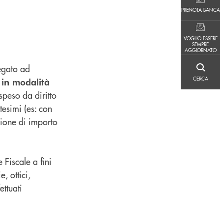
PRENOTA BANCA
PRENOTA BANCA
VOGLIO ESSERE SEMPRE AGGIORNATO
VOGLIO ESSERE
SEMPRE
AGGIORNATO
egato ad
CERCA
CERCA
 in modalità
speso da diritto
tesimi (es: con
zione di importo
 Fiscale a fini
, ottici,
ettuati