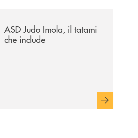
omagna-occidentale-vicina-al-progetto-noi/
news/asd-judo-imola-il-tatami-che-include/
ASD Judo Imola, il tatami
che include