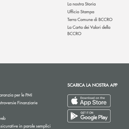
La nostra Storia
Ufficio Stampa
Terra Comune di BCCRO
La Carta dei Valori della
BCCRO
SCARICA LA NOSTRA APP
Apre una nuova finestra
ranzia per le PMI
Apre una nuova finestra
troversie Finanziarie
pre una nuova finestra
web
sicurative in parole semplici