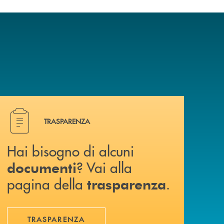
Hai bisogno di alcuni documenti ? Vai alla pagina della 
TRASPARENZA
Hai bisogno di alcuni
? Vai alla
documenti
pagina della
.
trasparenza
TRASPARENZA