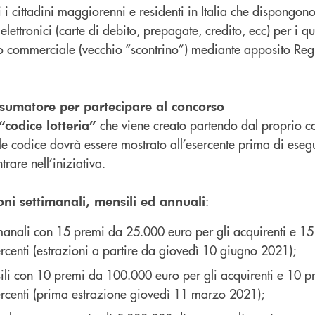
i i cittadini maggiorenni e residenti in Italia che dispongo
ettronici (carte di debito, prepagate, credito, ecc) per i qua
 commerciale (vecchio “scontrino”) mediante apposito Regi
nsumatore per partecipare al concorso
che viene creato partendo dal proprio cod
“codice lotteria”
ale codice dovrà essere mostrato all’esercente prima di eseg
rare nell’iniziativa.
:
oni settimanali, mensili ed annuali
imanali con 15 premi da 25.000 euro per gli acquirenti e 1
ercenti (estrazioni a partire da giovedì 10 giugno 2021);
sili con 10 premi da 100.000 euro per gli acquirenti e 10 
ercenti (prima estrazione giovedì 11 marzo 2021);