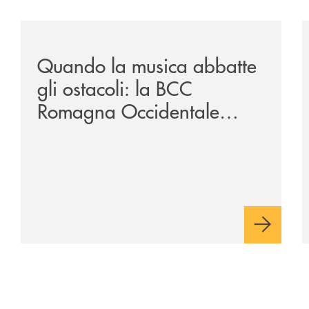
vare-un-futuro/
/news/quando-la-musica-abbatte-gli-ostacoli-la-bcc-r
/
Quando la musica abbatte
gli ostacoli: la BCC
Romagna Occidentale
vicina al progetto N.O.I.