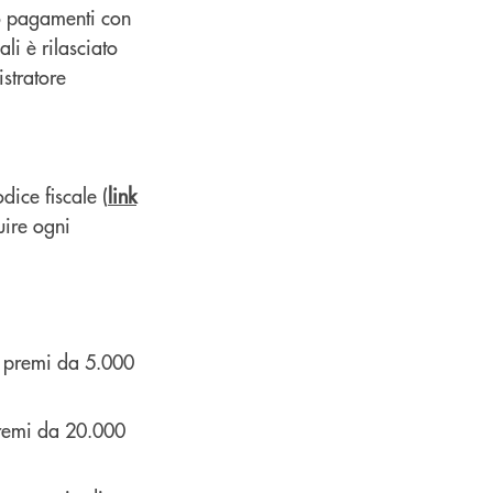
no pagamenti con
li è rilasciato
stratore
ice fiscale (
link
uire ogni
5 premi da 5.000
premi da 20.000