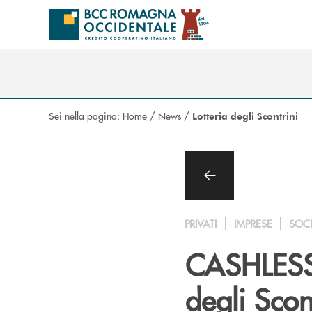
Salta al contenuto principale
Sei nella pagina:
Home
/
News
/
Lotteria degli Scontrini
PRIVATI
IMPRESE
SOC
CASHLESS I
degli Scon