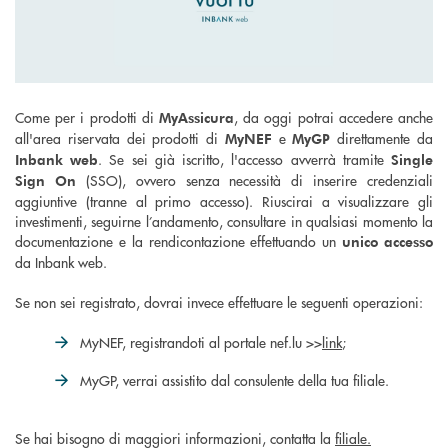
Come per i prodotti di
, da oggi potrai accedere anche
MyAssicura
all'area riservata dei prodotti di
e
direttamente da
MyNEF
MyGP
. Se sei già iscritto, l'accesso avverrà tramite
Inbank web
Single
(SSO), ovvero senza necessità di inserire credenziali
Sign On
aggiuntive (tranne al primo accesso). Riuscirai a visualizzare gli
investimenti, seguirne l’andamento, consultare in qualsiasi momento la
documentazione e la rendicontazione effettuando un
unico accesso
da Inbank web.
Se non sei registrato, dovrai invece effettuare le seguenti operazioni:
MyNEF, registrandoti al portale nef.lu >>
link
;
MyGP, verrai assistito dal consulente della tua filiale.
Se hai bisogno di maggiori informazioni, contatta la
filiale.