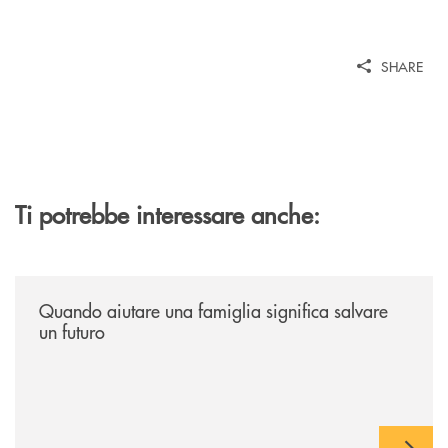
SHARE
Ti potrebbe interessare anche:
/news/quando-aiutare-una-famiglia-significa-salvare-un-futuro/
Quando aiutare una famiglia significa salvare
un futuro