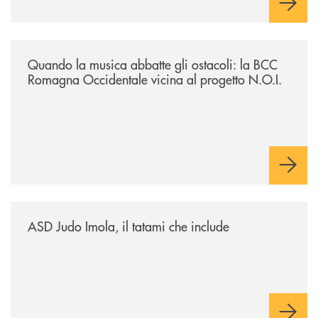
/news/quando-la-musica-abbatte-gli-ostacoli-la-bcc-romagna-occidental
Quando la musica abbatte gli ostacoli: la BCC
Romagna Occidentale vicina al progetto N.O.I.
/news/asd-judo-imola-il-tatami-che-include/
ASD Judo Imola, il tatami che include