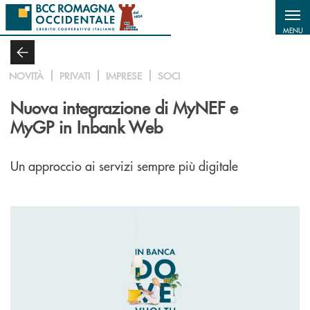
Salta al contenuto principale
MENU
NOVITÀ
PRIVATI
IMPRESE
SOCI
Nuova integrazione di MyNEF e
MyGP in Inbank Web
Un approccio ai servizi sempre più digitale