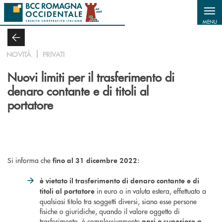
Salta al contenuto principale
MENU
NOVITÀ
PRIVATI
Nuovi limiti per il trasferimento di
denaro contante e di titoli al
portatore
Si informa che
fino al 31 dicembre 2022:
è vietato il trasferimento di denaro contante e di
in euro o in valuta estera, effettuato a
titoli al portatore
qualsiasi titolo tra soggetti diversi, siano esse persone
fisiche o giuridiche, quando il valore oggetto di
trasferimento, è complessivamente
pari o superiore a