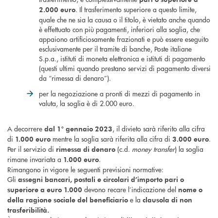
. Il trasferimento superiore a questo limite,
2.000 euro
quale che ne sia la causa o il titolo, è vietato anche quando
è effettuato con più pagamenti, inferiori alla soglia, che
appaiono artificiosamente frazionati e può essere eseguito
esclusivamente per il tramite di banche, Poste italiane
S.p.a., istituti di moneta elettronica e istituti di pagamento
(questi ultimi quando prestano servizi di pagamento diversi
da “rimessa di denaro”).
per la negoziazione a pronti di mezzi di pagamento in
valuta, la soglia è di 2.000 euro.
A decorrere
, il divieto sarà riferito alla cifra
dal 1° gennaio 2023
di
mentre la soglia sarà riferita alla cifra di
.
1.000 euro
3.000
euro
Per il servizio di
(c.d.
money transfer
) la soglia
rimessa di denaro
rimane invariata a
.
1.000 euro
Rimangono in vigore le seguenti previsioni normative:
Gli
assegni bancari, postali e circolari d’importo pari o
devono recare l’indicazione del
superiore a euro 1.000
nome o
e la
della ragione sociale del beneficiario
clausola di non
trasferibilità.