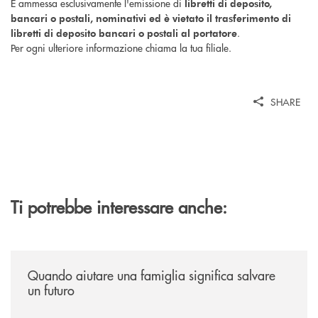
È ammessa esclusivamente l'emissione di
libretti di deposito,
bancari o postali, nominativi ed è vietato il trasferimento di
.
libretti di deposito bancari o postali al portatore
Per ogni ulteriore informazione chiama la tua filiale.
SHARE
Ti potrebbe interessare anche:
/news/quando-aiutare-una-famiglia-significa-salvare-un-futuro/
Quando aiutare una famiglia significa salvare
un futuro