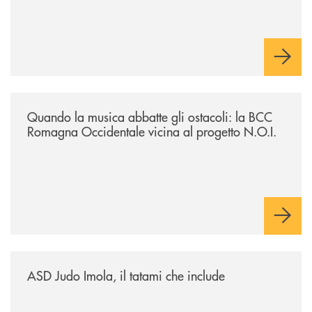
/news/quando-la-musica-abbatte-gli-ostacoli-la-bcc-romagna-occidental
Quando la musica abbatte gli ostacoli: la BCC
Romagna Occidentale vicina al progetto N.O.I.
/news/asd-judo-imola-il-tatami-che-include/
ASD Judo Imola, il tatami che include