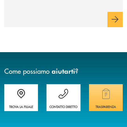
Come possiamo
?
aiutarti
Accedi all' elenco completo delle filiali della banca.
Hai bisogno di assistenza immediata? Contatta
Hai bisogno di alcuni
TROVA LA FILIALE
CONTATTO DIRETTO
TRASPARENZA