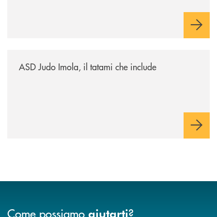
/news/asd-judo-imola-il-tatami-che-include/
ASD Judo Imola, il tatami che include
Come possiamo
?
aiutarti