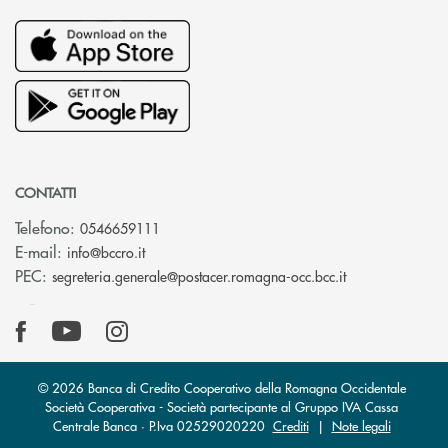
CONTATTI
Telefono:
0546659111
(si apre l’app di posta elettronica)
E-mail:
info@bccro.it
(si apre l’app 
PEC:
segreteria.generale@postacer.romagna-occ.bcc.it
© 2026 Banca di Credito Cooperativo della Romagna Occidentale
Società Cooperativa - Società partecipante al Gruppo IVA Cassa
Centrale Banca · P.Iva 02529020220
Crediti
|
Note legali