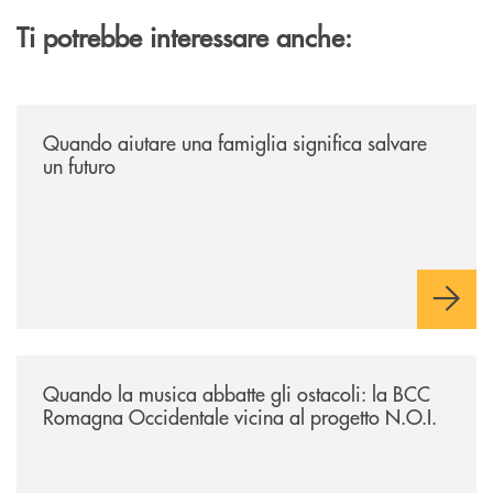
Ti potrebbe interessare anche:
/news/quando-aiutare-una-famiglia-significa-salvare-un-futuro/
Quando aiutare una famiglia significa salvare
un futuro
/news/quando-la-musica-abbatte-gli-ostacoli-la-bcc-romagna-occidental
Quando la musica abbatte gli ostacoli: la BCC
Romagna Occidentale vicina al progetto N.O.I.