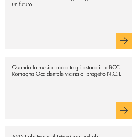
un futuro
/news/quando-la-musica-abbatte-gli-ostacoli-la-bcc-romagna-occidental
Quando la musica abbatte gli ostacoli: la BCC
Romagna Occidentale vicina al progetto N.O.I.
/news/asd-judo-imola-il-tatami-che-include/
ASD Judo Imola, il tatami che include