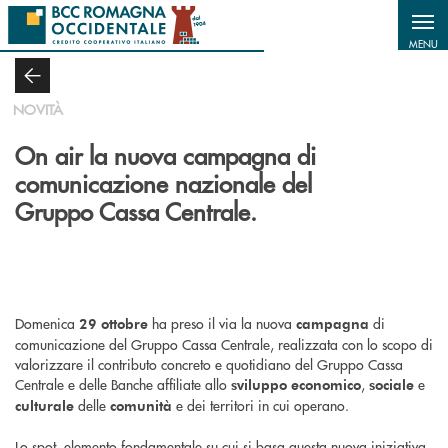
Salta al contenuto principale
MENU
NOVITÀ
On air la nuova campagna di
comunicazione nazionale del
Gruppo Cassa Centrale.
Domenica
ha preso il via la nuova
di
29 ottobre
campagna
comunicazione del Gruppo Cassa Centrale, realizzata con lo scopo di
valorizzare il contributo concreto e quotidiano del Gruppo Cassa
Centrale e delle Banche affiliate allo
,
e
sviluppo economico
sociale
delle
e dei territori in cui operano.
culturale
comunità
Lo spot, elemento fondamentale su cui si basa questa nuova iniziativa