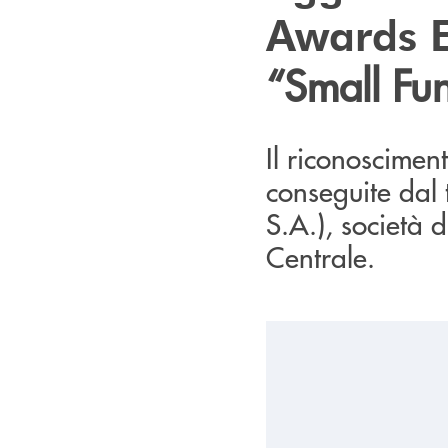
Awards 
“Small Fu
Il riconoscimen
conseguite da
S.A.), società 
Centrale.