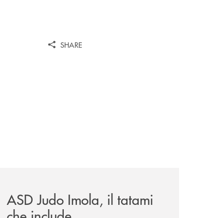
SHARE
omagna-occidentale-vicina-al-progetto-noi/
news/asd-judo-imola-il-tatami-che-include/
ASD Judo Imola, il tatami
che include