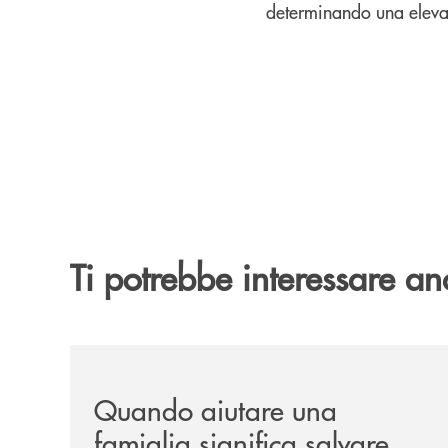
determinando una elevata
Ti potrebbe interessare an
/news/quando-aiutare-una-famiglia-significa-sal
Quando aiutare una
famiglia significa salvare