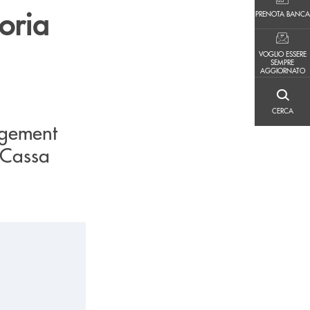
PRENOTA BANCA
oria
PRENOTA BANCA
VOGLIO ESSERE SEMPRE AGGIORNATO
VOGLIO ESSERE
SEMPRE
AGGIORNATO
CERCA
CERCA
agement
 Cassa