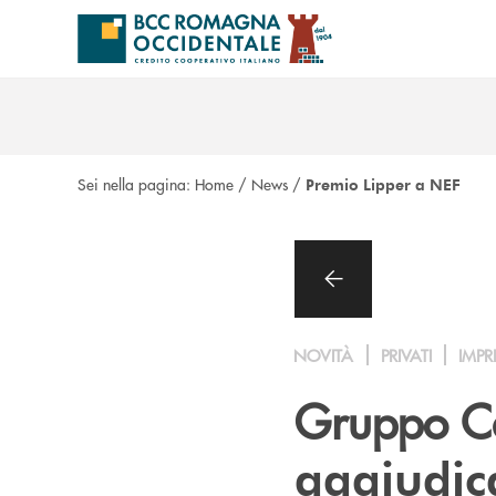
Salta al contenuto principale
Sei nella pagina:
Home
/
News
/
Premio Lipper a NEF
NOVITÀ
PRIVATI
IMPR
Gruppo Ca
aggiudica