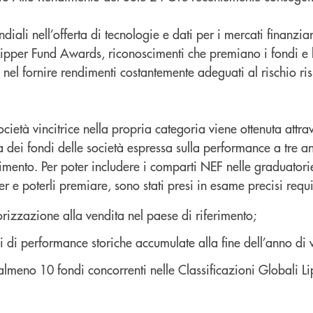
ondiali nell’offerta di tecnologie e dati per i mercati finanzi
v Lipper Fund Awards, riconoscimenti che premiano i fondi e 
i nel fornire rendimenti costantemente adeguati al rischio ris
ocietà vincitrice nella propria categoria viene ottenuta attr
dei fondi delle società espressa sulla performance a tre an
estimento. Per poter includere i comparti NEF nelle graduator
r e poterli premiare, sono stati presi in esame precisi requisi
orizzazione alla vendita nel paese di riferimento;
di performance storiche accumulate alla fine dell’anno di 
almeno 10 fondi concorrenti nelle Classificazioni Globali Li