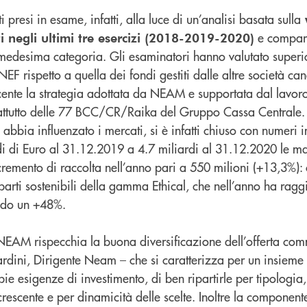
 presi in esame, infatti, alla luce di un’analisi basata sulla
e comparat
ti negli ultimi tre esercizi (2018-2019-2020)
 medesima categoria. Gli esaminatori hanno valutato superio
F rispetto a quella dei fondi gestiti dalle altre società cand
cente la strategia adottata da NEAM e supportata dal lavor
rattutto delle 77 BCC/CR/Raika del Gruppo Cassa Centrale. 
bbia influenzato i mercati, si è infatti chiuso con numeri i
i di Euro al 31.12.2019 a 4.7 miliardi al 31.12.2020 le m
remento di raccolta nell’anno pari a 550 milioni (+13,3%): c
arti sostenibili della gamma Ethical, che nell’anno ha ragg
ando un +48%.
NEAM rispecchia la buona diversificazione dell’offerta co
dini, Dirigente Neam – che si caratterizza per un insieme 
e esigenze di investimento, di ben ripartirle per tipologia
crescente e per dinamicità delle scelte. Inoltre la componen