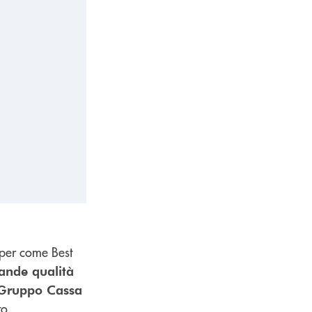
pper come Best
ande qualità
 Gruppo Cassa
to.