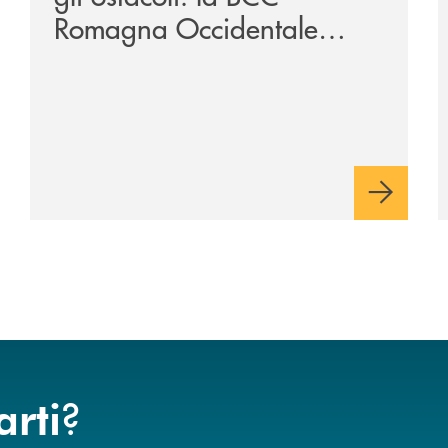
Romagna Occidentale
vicina al progetto N.O.I.
?
arti