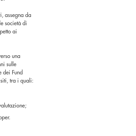
ari, assegna da
le società di
petto ai
averso una
ni sulle
ie dei Fund
ti, tra i quali:
valutazione;
pper.