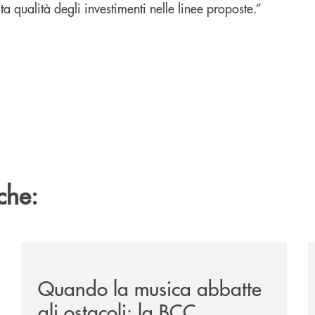
 qualità degli investimenti nelle linee proposte.”
che:
vare-un-futuro/
/news/quando-la-musica-abbatte-gli-ostacoli-la-bcc-r
/
Quando la musica abbatte
gli ostacoli: la BCC