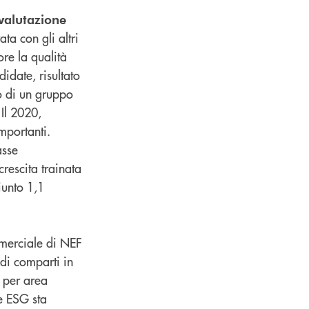
valutazione
a con gli altri
re la qualità
idate, risultato
o di un gruppo
Il 2020,
mportanti.
asse
rescita trainata
iunto 1,1
mmerciale di NEF
di comparti in
, per area
te ESG sta