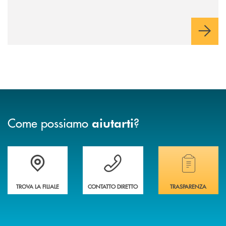
Come possiamo
?
aiutarti
Accedi all' elenco completo delle filiali della banca.
Hai bisogno di assistenza immediata? Contatta
Hai bisogno di alcuni
TROVA LA FILIALE
CONTATTO DIRETTO
TRASPARENZA