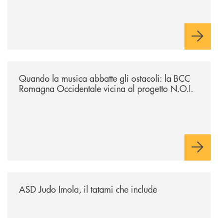
/news/quando-la-musica-abbatte-gli-ostacoli-la-bcc-romagna-occidental
Quando la musica abbatte gli ostacoli: la BCC
Romagna Occidentale vicina al progetto N.O.I.
/news/asd-judo-imola-il-tatami-che-include/
ASD Judo Imola, il tatami che include