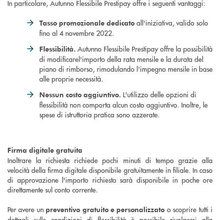
In particolare, Autunno Flessibile Prestipay offre i seguenti vantaggi:
all'iniziativa, valido solo
Tasso promozionale dedicato
fino al 4 novembre 2022.
Autunno Flessibile Prestipay offre la possibilità
Flessibilità.
di modificarel'importo della rata mensile e la durata del
piano di rimborso, rimodulando l'impegno mensile in base
alle proprie necessità.
L'utilizzo delle opzioni di
Nessun costo aggiuntivo.
flessibilità non comporta alcun costo aggiuntivo. Inoltre, le
spese di istruttoria pratica sono azzerate.
Firma digitale gratuita
Inoltrare la richiesta richiede pochi minuti di tempo grazie alla
velocità della firma digitale disponibile gratuitamente in filiale. In caso
di approvazione l'importo richiesto sarà disponibile in poche ore
direttamente sul conto corrente.
Per avere un
o scoprire tutti i
preventivo gratuito e personalizzato
dettagli sulle condizioni di flessibilità è possibile rivolgersi alla