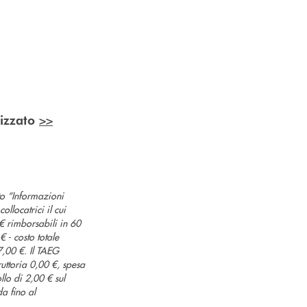
>>
lizzato
to “Informazioni
llocatrici il cui
 € rimborsabili in 60
 - costo totale
7,00 €. Il TAEG
ruttoria 0,00 €, spesa
lo di 2,00 € sul
a fino al