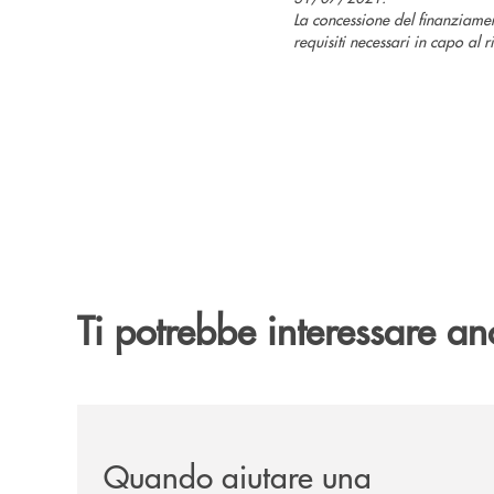
La concessione del finanziame
requisiti necessari in capo al r
Ti potrebbe interessare an
/news/quando-aiutare-una-famiglia-significa-sal
Quando aiutare una