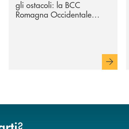
gli ostacoli: la BCC
Romagna Occidentale
vicina al progetto N.O.I.
?
arti