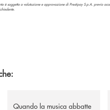
nto è soggetta a valutazione e approvazione di Prestipay S.p.A. previo acc
ichiedente.
che:
vare-un-futuro/
/news/quando-la-musica-abbatte-gli-ostacoli-la-bcc-r
/
Quando la musica abbatte