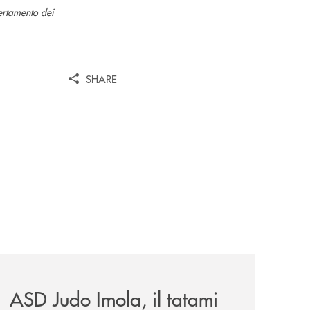
ertamento dei
SHARE
omagna-occidentale-vicina-al-progetto-noi/
news/asd-judo-imola-il-tatami-che-include/
ASD Judo Imola, il tatami