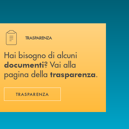
Hai bisogno di alcuni documenti ? Vai alla pagina della 
TRASPARENZA
Hai bisogno di alcuni
? Vai alla
documenti
pagina della
.
trasparenza
TRASPARENZA