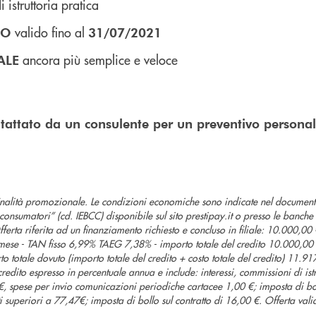
i istruttoria pratica
valido fino al
MO
31/07/2021
ancora più semplice e veloce
ALE
ontattato da un consulente per un preventivo persona
inalità promozionale. Le condizioni economiche sono indicate nel documen
onsumatori” (cd. IEBCC) disponibile sul sito prestipay.it o presso le banche co
Offerta riferita ad un finanziamento richiesto e concluso in filiale: 10.000,00
mese - TAN fisso 6,99% TAEG 7,38% - importo totale del credito 10.000,00 €
o totale dovuto (importo totale del credito + costo totale del credito) 11.91
 credito espresso in percentuale annua e include: interessi, commissioni di ist
€, spese per invio comunicazioni periodiche cartacee 1,00 €; imposta di bol
 superiori a 77,47€; imposta di bollo sul contratto di 16,00 €. Offerta valid