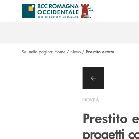
Salta al contenuto principale
Sei nella pagina:
Home
/
News
/
Prestito estate
NOVITÀ
Prestito 
progetti 