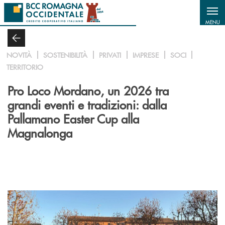
Salta al contenuto principale
MENU
NOVITÀ
SOSTENIBILITÀ
PRIVATI
IMPRESE
SOCI
TERRITORIO
Pro Loco Mordano, un 2026 tra
grandi eventi e tradizioni: dalla
Pallamano Easter Cup alla
Magnalonga