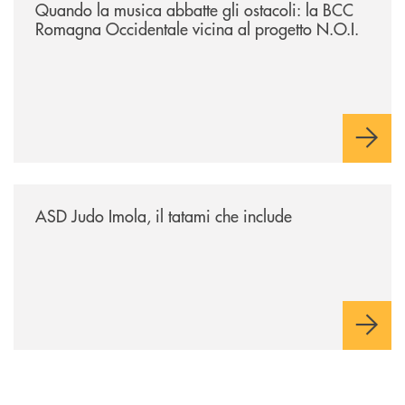
Quando la musica abbatte gli ostacoli: la BCC
Romagna Occidentale vicina al progetto N.O.I.
/news/asd-judo-imola-il-tatami-che-include/
ASD Judo Imola, il tatami che include