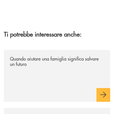
Ti potrebbe interessare anche:
/news/quando-aiutare-una-famiglia-significa-salvare-un-futuro/
Quando aiutare una famiglia significa salvare
un futuro
/news/quando-la-musica-abbatte-gli-ostacoli-la-bcc-romagna-occidental