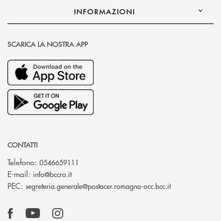
INFORMAZIONI
SCARICA LA NOSTRA APP
CONTATTI
Telefono:
0546659111
(si apre l’app di posta elettronica)
E-mail:
info@bccro.it
(si apre l’app 
PEC:
segreteria.generale@postacer.romagna-occ.bcc.it