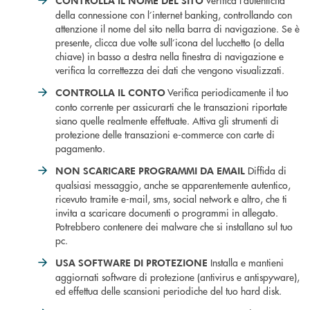
Verifica l’autenticità
CONTROLLA IL NOME DEL SITO
della connessione con l’internet banking, controllando con
attenzione il nome del sito nella barra di navigazione. Se è
presente, clicca due volte sull’icona del lucchetto (o della
chiave) in basso a destra nella finestra di navigazione e
verifica la correttezza dei dati che vengono visualizzati.
Verifica periodicamente il tuo
CONTROLLA IL CONTO
conto corrente per assicurarti che le transazioni riportate
siano quelle realmente effettuate. Attiva gli strumenti di
protezione delle transazioni e-commerce con carte di
pagamento.
Diffida di
NON SCARICARE PROGRAMMI DA EMAIL
qualsiasi messaggio, anche se apparentemente autentico,
ricevuto tramite e-mail, sms, social network e altro, che ti
invita a scaricare documenti o programmi in allegato.
Potrebbero contenere dei malware che si installano sul tuo
pc.
Installa e mantieni
USA SOFTWARE DI PROTEZIONE
aggiornati software di protezione (antivirus e antispyware),
ed effettua delle scansioni periodiche del tuo hard disk.