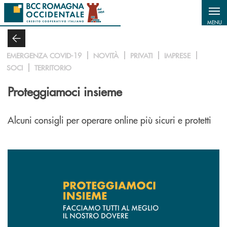
Salta al contenuto principale
MENU
EMERGENZA COVID-19
NOVITÀ
PRIVATI
IMPRESE
SOCI
TERRITORIO
Proteggiamoci insieme
Alcuni consigli per operare online più sicuri e protetti