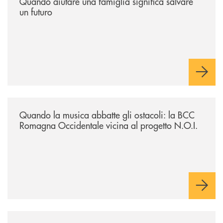
Quando aiutare una famiglia significa salvare
un futuro
/news/quando-la-musica-abbatte-gli-ostacoli-la-bcc-romagna-occidental
Quando la musica abbatte gli ostacoli: la BCC
Romagna Occidentale vicina al progetto N.O.I.
/news/asd-judo-imola-il-tatami-che-include/