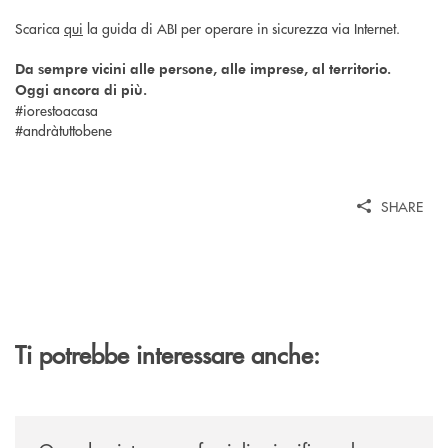
Scarica
qui
la guida di ABI per operare in sicurezza via Internet.
Da sempre vicini alle persone, alle imprese, al territorio.
Oggi ancora di più.
#iorestoacasa
#andràtuttobene
SHARE
Ti potrebbe interessare anche:
/news/quando-aiutare-una-famiglia-significa-salvare-un-futuro/