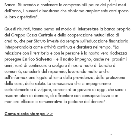
Banca. Riuscendo a contenere le comprensibili paure dei primi mesi
dell’anno, i numeri dimostrano che abbiamo ampiamente corrisposto
le loro aspettative".
Questi risultati, fanno perno sul modo di interpretare la banca proprio
del Gruppo Cassa Centrale e della cooperazione mutualistica di
credito, che per Statuto investe da sempre sull'educazione finanziaria,
interpretandola come attività continua e duratura nel tempo. "La
relazione con il territorio e con le persone è la nostra vera ricchezza –
prosegue
– e il nostro impegno, anche nei prossimi
Enrico Salvetta
anni, sarà di continuare a svolgere il nostro ruolo di banche di
comunità, consulenti del risparmio, lavorando molto anche
sull’informazione legata al tema della previdenza, della protezione
della casa, della salute. La conoscenza che ci impegneremo
costantemente a divulgare, consentirà ai giovani di oggi, che sono i
risparmiatori di domani, di affrontare con consapevolezza e in
maniera efficace e remunerativa la gestione del denaro".
Comunicato stampa >>