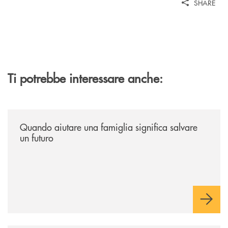
SHARE
Ti potrebbe interessare anche:
/news/quando-aiutare-una-famiglia-significa-salvare-un-futuro/
Quando aiutare una famiglia significa salvare
un futuro