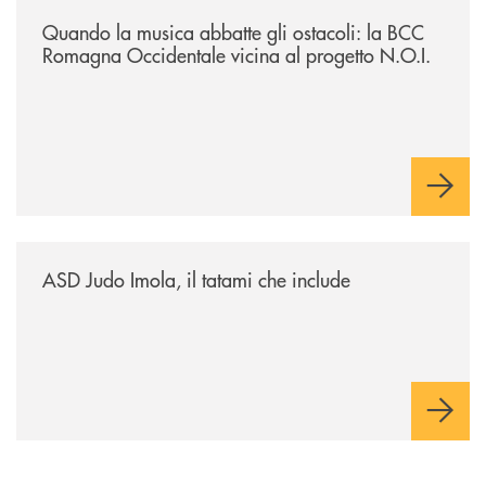
/news/quando-la-musica-abbatte-gli-ostacoli-la-bcc-romagna-occidental
Quando la musica abbatte gli ostacoli: la BCC
Romagna Occidentale vicina al progetto N.O.I.
/news/asd-judo-imola-il-tatami-che-include/
ASD Judo Imola, il tatami che include