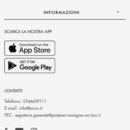
INFORMAZIONI
SCARICA LA NOSTRA APP
CONTATTI
Telefono:
0546659111
(si apre l’app di posta elettronica)
E-mail:
info@bccro.it
(si apre l’app 
PEC:
segreteria.generale@postacer.romagna-occ.bcc.it