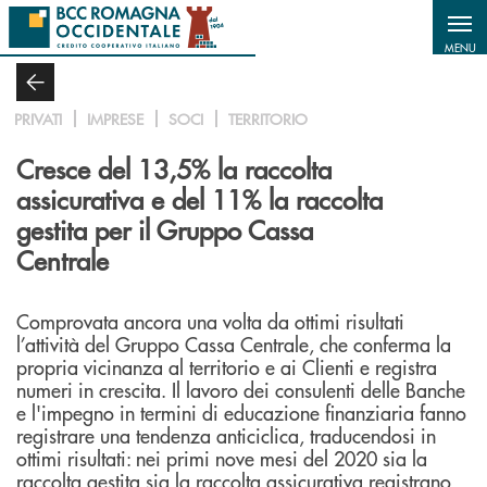
Salta al contenuto principale
MENU
PRIVATI
IMPRESE
SOCI
TERRITORIO
Cresce del 13,5% la raccolta
assicurativa e del 11% la raccolta
gestita per il Gruppo Cassa
Centrale
Comprovata ancora una volta da ottimi risultati
l’attività del Gruppo Cassa Centrale, che conferma la
propria vicinanza al territorio e ai Clienti e registra
numeri in crescita. Il lavoro dei consulenti delle Banche
e l'impegno in termini di educazione finanziaria fanno
registrare una tendenza anticiclica, traducendosi in
ottimi risultati: nei primi nove mesi del 2020 sia la
raccolta gestita sia la raccolta assicurativa registrano