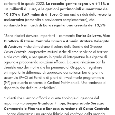
confortanti in questo 2020.
La raccolta gestita segna un +11% a
13 miliardi di Euro, e le gestioni patrimoniali aumentano del
Ottimi anche i dati della
10.83% a 8,67 miliardi di Euro.
raccolta
(ramo vita e previdenza complementare), che
assicurativa
.
contando 6 miliardi di Euro registra una crescita del 13,5%
“Sono risultati davvero importanti – commenta
Enrico Salvetta, Vice
Direttore di Cassa Centrale Banca e Amministratore Delegato
– che dimostrano il valore delle Banche del Gruppo
di Assicura
Cassa Centrale, cooperative mutualistiche di credito vicine ai territori
e alle comunità, e per questo in grado di interpretare le esigenze di
ognuno e proponendo soluzioni efficaci. È questa relazione con la
clientela uno dei motivi che ha permesso al Gruppo di registrare
un’importante differenza di approccio dei sottoscrittori di piani di
accumulo (PAC) sui Fondi e di piani di investimento programmato
(PIP) per quanto concerne le Gestioni Patrimoniali. Una tendenza al
risparmio che definirei anticiclica”.
"I clienti che si erano affidati a queste tipologie di gestione del
risparmio – prosegue
Gianluca Filippi, Responsabile Servizio
Commerciale Finanza e Bancassicurazione di Cassa Centrale
– hanno dimostrato una grande fiducia nei confronti della propria