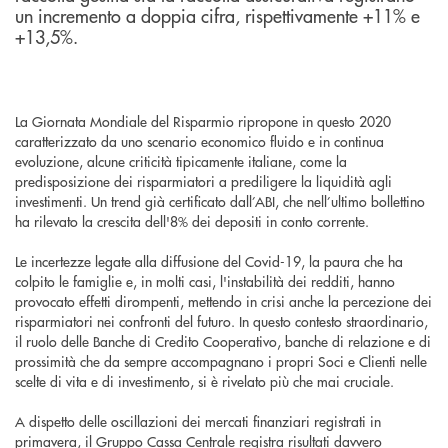
un incremento a doppia cifra, rispettivamente +11% e
+13,5%.
La Giornata Mondiale del Risparmio ripropone in questo 2020
caratterizzato da uno scenario economico fluido e in continua
evoluzione, alcune criticità tipicamente italiane, come la
predisposizione dei risparmiatori a prediligere la liquidità agli
investimenti. Un trend già certificato dall’ABI, che nell’ultimo bollettino
ha rilevato la crescita dell'8% dei depositi in conto corrente.
Le incertezze legate alla diffusione del Covid-19, la paura che ha
colpito le famiglie e, in molti casi, l'instabilità dei redditi, hanno
provocato effetti dirompenti, mettendo in crisi anche la percezione dei
risparmiatori nei confronti del futuro. In questo contesto straordinario,
il ruolo delle Banche di Credito Cooperativo, banche di relazione e di
prossimità che da sempre accompagnano i propri Soci e Clienti nelle
scelte di vita e di investimento, si è rivelato più che mai cruciale.
A dispetto delle oscillazioni dei mercati finanziari registrati in
primavera, il Gruppo Cassa Centrale registra risultati davvero