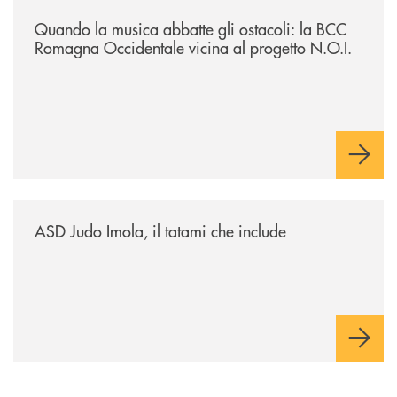
/news/quando-la-musica-abbatte-gli-ostacoli-la-bcc-romagna-occidental
Quando la musica abbatte gli ostacoli: la BCC
Romagna Occidentale vicina al progetto N.O.I.
/news/asd-judo-imola-il-tatami-che-include/
ASD Judo Imola, il tatami che include