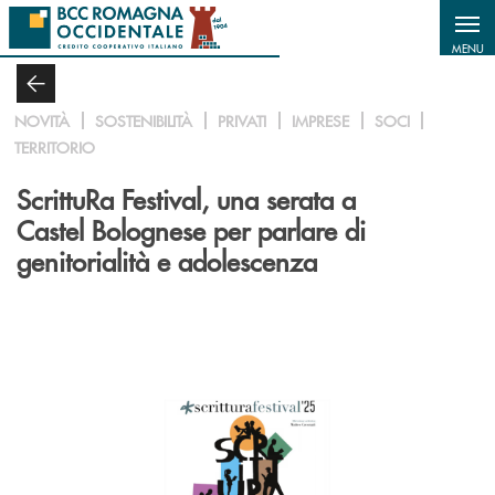
Salta al contenuto principale
MENU
NOVITÀ
SOSTENIBILITÀ
PRIVATI
IMPRESE
SOCI
TERRITORIO
ScrittuRa Festival, una serata a
Castel Bolognese per parlare di
genitorialità e adolescenza