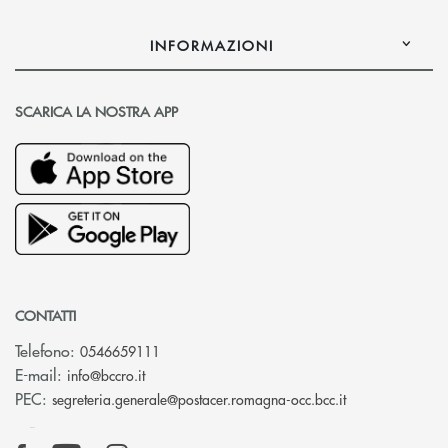
INFORMAZIONI
SCARICA LA NOSTRA APP
CONTATTI
Telefono:
0546659111
(si apre l’app di posta elettronica)
E-mail:
info@bccro.it
(si apre l’app 
PEC:
segreteria.generale@postacer.romagna-occ.bcc.it