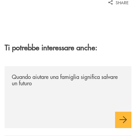
SHARE
Ti potrebbe interessare anche:
/news/quando-aiutare-una-famiglia-significa-salvare-un-futuro/
Quando aiutare una famiglia significa salvare
un futuro