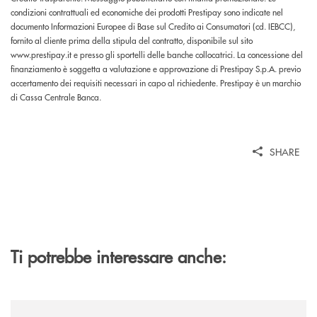
condizioni contrattuali ed economiche dei prodotti Prestipay sono indicate nel
documento Informazioni Europee di Base sul Credito ai Consumatori (cd. IEBCC),
fornito al cliente prima della stipula del contratto, disponibile sul sito
www.prestipay.it e presso gli sportelli delle banche collocatrici. La concessione del
finanziamento è soggetta a valutazione e approvazione di Prestipay S.p.A. previo
accertamento dei requisiti necessari in capo al richiedente. Prestipay è un marchio
di Cassa Centrale Banca.
SHARE
Ti potrebbe interessare anche:
/news/quando-aiutare-una-famiglia-significa-salvare-un-futuro/