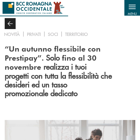
Salta al contenuto principale
MENU
NOVITÀ
PRIVATI
SOCI
TERRITORIO
“Un autunno flessibile con
Solo
Prestipay”.
fino al 30
realizza i tuoi
novembre
progetti con tutta la flessibilità che
desideri ed un tasso
promozionale dedicato