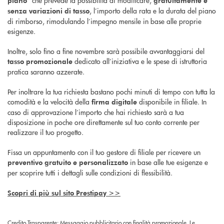
piano
gratuitamente e
, l’importo della rata e la durata del piano
senza variazioni di tasso
di rimborso, rimodulando l’impegno mensile in base alle proprie
esigenze.
Inoltre, solo fino a fine novembre sarà possibile avvantaggiarsi del
dedicato all’iniziativa e le spese di istruttoria
tasso promozionale
pratica saranno azzerate.
Per inoltrare la tua richiesta bastano pochi minuti di tempo con tutta la
comodità e la velocità della
disponibile in filiale. In
firma digitale
caso di approvazione l’importo che hai richiesto sarà a tua
disposizione in poche ore direttamente sul tuo conto corrente per
realizzare il tuo progetto.
Fissa un appuntamento con il tuo gestore di filiale per ricevere un
in base alle tue esigenze e
preventivo gratuito e personalizzato
per scoprire tutti i dettagli sulle condizioni di flessibilità.
Scopri di più sul sito Prestipay >>
Credito Trasparente: Messaggio pubblicitario con finalità promozionale. Le