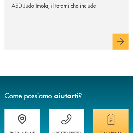
ASD Judo Imola, il tatami che include
Come possiamo
?
aiutarti
Accedi all' elenco completo delle filiali della banca.
Hai bisogno di assistenza immediata? Contatta
Hai bisogno di alcuni
TROVA LA FILIALE
CONTATTO DIRETTO
TRASPARENZA