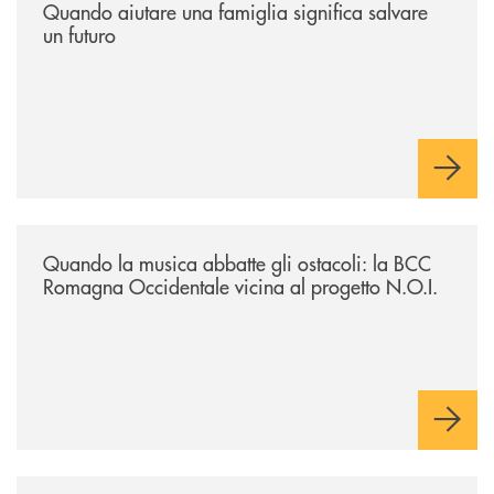
Quando aiutare una famiglia significa salvare
un futuro
/news/quando-la-musica-abbatte-gli-ostacoli-la-bcc-romagna-occidental
Quando la musica abbatte gli ostacoli: la BCC
Romagna Occidentale vicina al progetto N.O.I.
/news/asd-judo-imola-il-tatami-che-include/