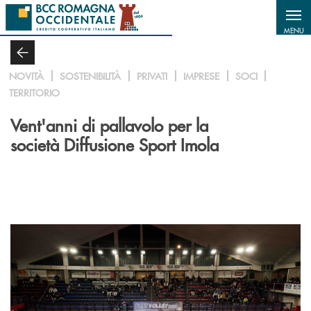
Salta al contenuto principale
MENU
NOVITÀ
SOSTENIBILITÀ
PRIVATI
IMPRESE
SOCI
TERRITORIO
Vent'anni di pallavolo per la
società Diffusione Sport Imola