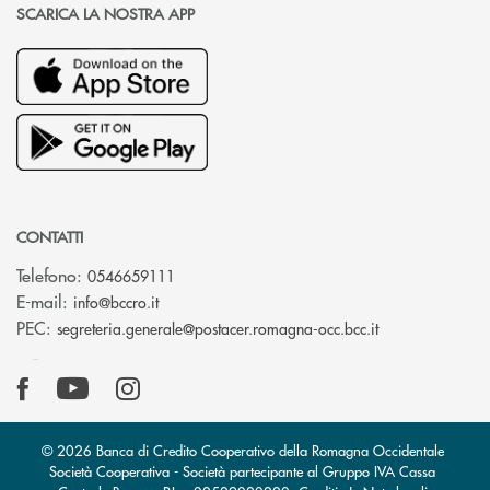
SCARICA LA NOSTRA APP
CONTATTI
Telefono:
0546659111
(si apre l’app di posta elettronica)
E-mail:
info@bccro.it
(si apre l’app 
PEC:
segreteria.generale@postacer.romagna-occ.bcc.it
© 2026 Banca di Credito Cooperativo della Romagna Occidentale
Società Cooperativa - Società partecipante al Gruppo IVA Cassa