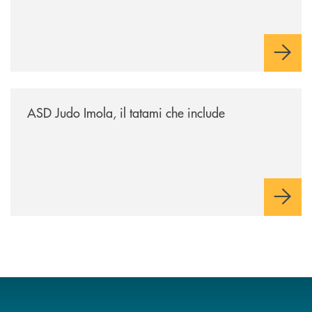
/news/asd-judo-imola-il-tatami-che-include/
ASD Judo Imola, il tatami che include