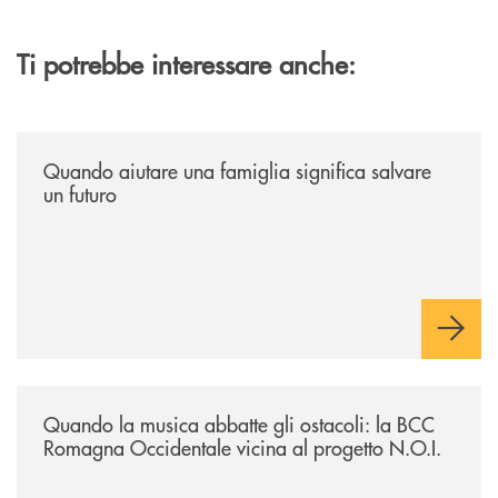
Ti potrebbe interessare anche:
/news/quando-aiutare-una-famiglia-significa-salvare-un-futuro/
Quando aiutare una famiglia significa salvare
un futuro
/news/quando-la-musica-abbatte-gli-ostacoli-la-bcc-romagna-occidental
Quando la musica abbatte gli ostacoli: la BCC
Romagna Occidentale vicina al progetto N.O.I.