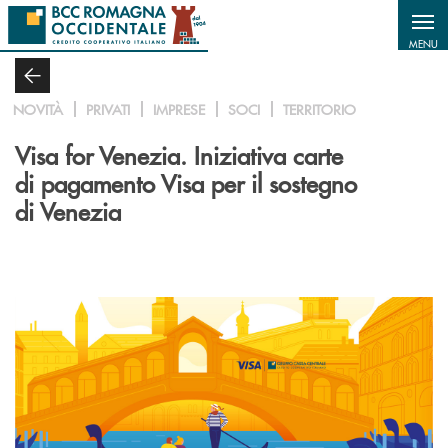
Salta al contenuto principale
MENU
NOVITÀ
PRIVATI
IMPRESE
SOCI
TERRITORIO
Visa for Venezia. Iniziativa carte
di pagamento Visa per il sostegno
di Venezia