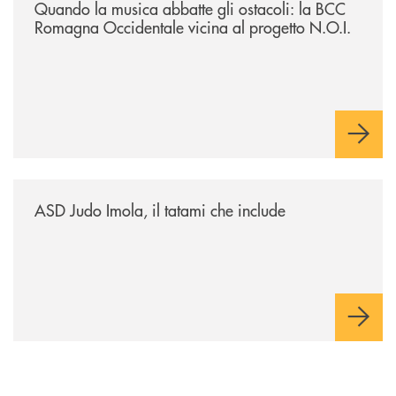
Quando la musica abbatte gli ostacoli: la BCC
Romagna Occidentale vicina al progetto N.O.I.
/news/asd-judo-imola-il-tatami-che-include/
ASD Judo Imola, il tatami che include