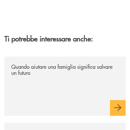
Ti potrebbe interessare anche:
/news/quando-aiutare-una-famiglia-significa-salvare-un-futuro/
Quando aiutare una famiglia significa salvare
un futuro
/news/quando-la-musica-abbatte-gli-ostacoli-la-bcc-romagna-occidental