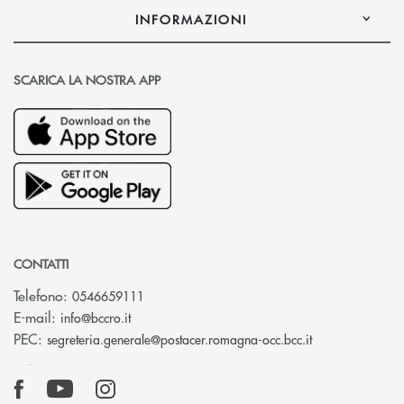
INFORMAZIONI
SCARICA LA NOSTRA APP
CONTATTI
Telefono:
0546659111
(si apre l’app di posta elettronica)
E-mail:
info@bccro.it
(si apre l’app 
PEC:
segreteria.generale@postacer.romagna-occ.bcc.it