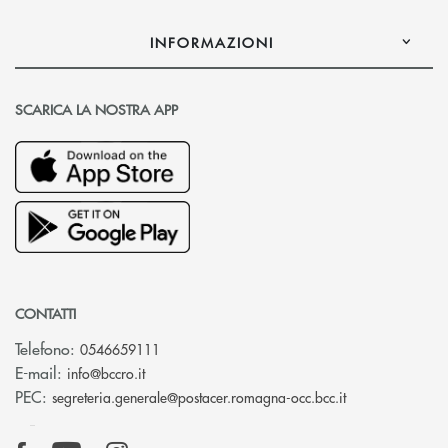
INFORMAZIONI
SCARICA LA NOSTRA APP
CONTATTI
Telefono:
0546659111
(si apre l’app di posta elettronica)
E-mail:
info@bccro.it
(si apre l’app 
PEC:
segreteria.generale@postacer.romagna-occ.bcc.it