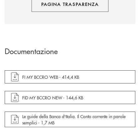
PAGINA TRASPARENZA
Documentazione
apre documento in una nuova finestra
FI MY BCCRO WEB -
414,4 KB
apre documento in una nuova finestra
FID MY BCCRO NEW -
144,6 KB
apre documento in una nuova finestra
Le guide della Banca d'Italia. Il Conto corrente in parole
semplici -
1,7 MB