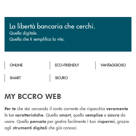
La libertà bancaria che cerchi.
Quella digitale.
Quella che ti semplifica la vita.
ONLINE
ECO-FRIENDLY
VANTAGGIOSO
SMART
SICURO
MY BCCRO WEB
che stai cercando il conto corrente che rispecchia
Per te
veramente
le tue
. Quello
, quello
e
da
caratteristiche
smart
semplice
sicuro
usare. Quello
per gestire facilmente i tuoi
, grazie
pensato
risparmi
agli
che già conosci.
strumenti digitali