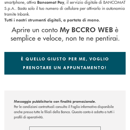
smartphone,
attiva
, i
l servizio digitale di BANCOMAT
Bancomat Pay
S.p.A.. Basta solo il tuo numero di cellulare per attivarlo in autonomia
tramite Inbank.
Tutti i nostri strumenti digitali, a portata di mano.
Aprire un conto
è
My BCCRO WEB
semplice e veloce, non te ne pentirai.
È QUELLO GIUSTO PER ME, VOGLIO
PRENOTARE UN APPUNTAMENTO!
Messaggio pubblicitario con finalità promozionale.
Per le condizioni contrattuali consulta il Foglio informativo disponibile
anche presso tutte le filiali della Banca. Questo conto è adatto a tutti i
profili di operatività.