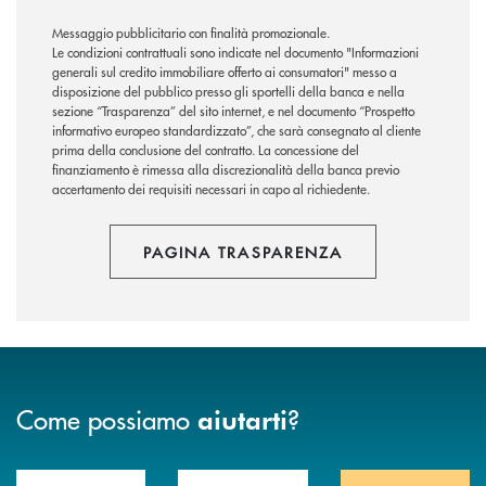
Messaggio pubblicitario con finalità promozionale.
Le condizioni contrattuali sono indicate nel documento "Informazioni
generali sul credito immobiliare offerto ai consumatori" messo a
disposizione del pubblico presso gli sportelli della banca e nella
sezione “Trasparenza” del sito internet, e nel documento “Prospetto
informativo europeo standardizzato”, che sarà consegnato al cliente
prima della conclusione del contratto. La concessione del
finanziamento è rimessa alla discrezionalità della banca previo
accertamento dei requisiti necessari in capo al richiedente.
PAGINA TRASPARENZA
Come possiamo
?
aiutarti