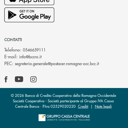
CONTATTI
Telefono:
0546659111
(si apre l’app di posta elettronica)
E-mail:
info@bccro.it
(si apre l’app 
PEC:
segreteria.generale@postacer.romagna-occ.bcc.it
© 2026 Banca di Credito Cooperativo della Romagna Occidentale
Società Cooperativa - Società partecipante al Gruppo IVA Cassa
Centrale Banca · P.Iva 02529020220
Crediti
|
Note legali