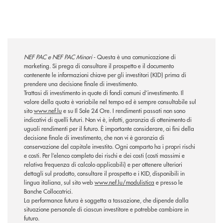
NEF PAC e NEF PAC Minori
-
Questa è una comunicazione di
marketing. Si prega di consultare il prospetto e il documento
contenente le informazioni chiave per gli investitori (KID) prima di
prendere una decisione finale di investimento.
Trattasi di investimento in quote di fondi comuni d’investimento. Il
valore della quota è variabile nel tempo ed è sempre consultabile sul
sito
www.nef.lu
e su Il Sole 24 Ore. I rendimenti passati non sono
indicativi di quelli futuri. Non vi è, infatti, garanzia di ottenimento di
uguali rendimenti per il futuro. È importante considerare, ai fini della
decisione finale di investimento, che non vi è garanzia di
conservazione del capitale investito. Ogni comparto ha i propri rischi
e costi. Per l’elenco completo dei rischi e dei costi (costi massimi e
relativa frequenza di calcolo applicabili) e per ottenere ulteriori
dettagli sul prodotto, consultare il prospetto e i KID, disponibili in
lingua italiana, sul sito web
www.nef.lu/modulistica
e presso le
Banche Collocatrici.
La performance futura è soggetta a tassazione, che dipende dalla
situazione personale di ciascun investitore e potrebbe cambiare in
futuro.