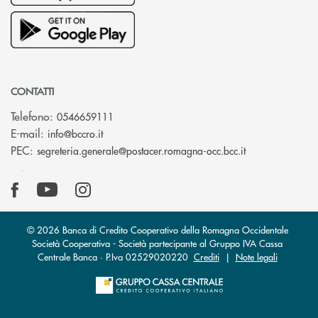
CONTATTI
Telefono:
0546659111
(si apre l’app di posta elettronica)
E-mail:
info@bccro.it
(si apre l’app 
PEC:
segreteria.generale@postacer.romagna-occ.bcc.it
© 2026 Banca di Credito Cooperativo della Romagna Occidentale
Società Cooperativa - Società partecipante al Gruppo IVA Cassa
Centrale Banca · P.Iva 02529020220
Crediti
|
Note legali