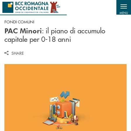
Salta al contenuto principale
MENU
FONDI COMUNI
: i
l piano di accumulo
PAC Minori
capitale per 0-18 anni
SHARE