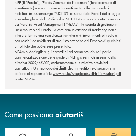
NEF (il “Fondo”), “Fonds Commun de Placement” (fondo comune di
investimento) è un organismo di investimento collettivo in valori
mobiliari in Lussemburgo (“UCITS”), ai sensi della Parte I della legge
lussemburghese del 17 dicembre 2010. Questo documento è emesso
da Nord Est Asset Management (“NEAM”), la società di gestione in
Lussemburgo del Fondo. Questa comunicazione di marketing non è
intesa a fornire una consulenza in materia di investimenti o fiscale e
non costituisce un’offerta di acquisto o vendita del Fondo o di qualsiasi
altro titolo che può essere presentato.
NEAM può sciogliere gli accordi di collocamento stipulati per la
commercializzazione delle quote di NEF, già resi noti ai sensi della
direttiva 2009/65/CE, conformemente alle relative previsioni
contrattuali. Un riepilogo dei diritti degli investitori è disponibile in
italiano al seguente link:
www.nef.lu/wcuploads/diritti_investitori.pdf
Fonte: NEAM.
Come possiamo
?
aiutarti
Accedi all' elenco completo delle filiali della banca.
Hai bisogno di assistenza immediata? Contatta
Hai bisogno di alcuni