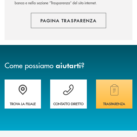
banca e nella sezione “Trasparenza” del sito internet.
PAGINA TRASPARENZA
Come possiamo
?
aiutarti
Accedi all' elenco completo delle filiali della banca.
Hai bisogno di assistenza immediata? Contatta
Hai bisogno di alcuni
TROVA LA FILIALE
CONTATTO DIRETTO
TRASPARENZA