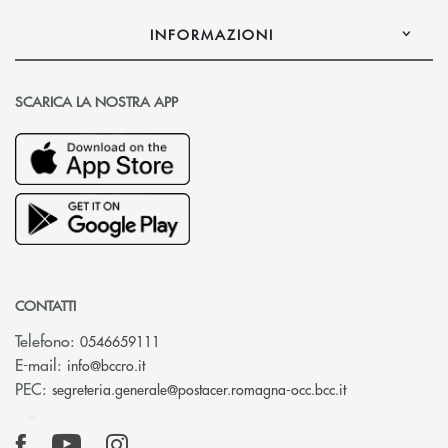
INFORMAZIONI
SCARICA LA NOSTRA APP
CONTATTI
Telefono:
0546659111
(si apre l’app di posta elettronica)
E-mail:
info@bccro.it
(si apre l’app 
PEC:
segreteria.generale@postacer.romagna-occ.bcc.it