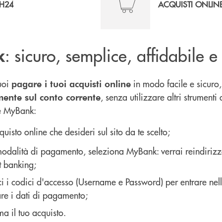
H24
ACQUISTI ONLIN
: sicuro, semplice, affidabile
k
uoi
in modo facile e sicuro
pagare i tuoi acquisti online
, senza utilizzare altri strument
mente sul conto corrente
e MyBank:
cquisto online che desideri sul sito da te scelto;
 modalità di pagamento, seleziona MyBank: verrai reindiriz
t banking;
sci i codici d'accesso (Username e Password) per entrare ne
are i dati di pagamento;
a il tuo acquisto.