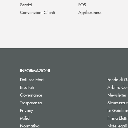
Servizi
POS
Convenzioni Clienti
Agribusiness
INFORMAZIONI
Dati societari
Fondo di Ga
Apre una nuova finestra
Risultati
Arbitro Con
A
Governance
Newsletter
Trasparenza
Sicurezza 
Privacy
Le Guide as
Mifid
Firma Elet
Normativa
Note legali