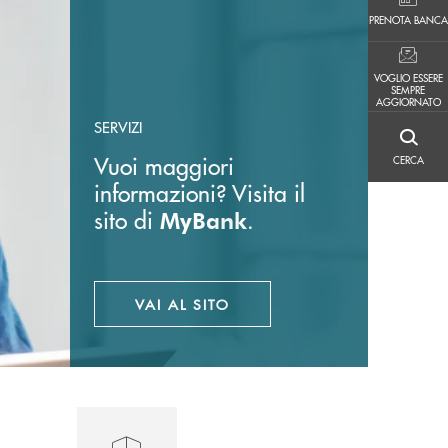
PRENOTA BANCA
PRENOTA BANCA
VOGLIO ESSERE SEMPRE AGGIORNATO
VOGLIO ESSERE
SEMPRE
AGGIORNATO
SERVIZI
CERCA
Vuoi maggiori
CERCA
informazioni? Visita il
sito di
.
MyBank
VAI AL SITO
APRE UNA NUOVA FINESTRA