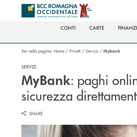
Salta al contenuto principale
CONTI
CARTE
FINANZ
CONTI
CARTE
FINANZ
Sei nella pagina:
Home
/
Privati
/
Servizi
/
Mybank
SERVIZI
: paghi onlin
MyBank
sicurezza direttament
SHARE