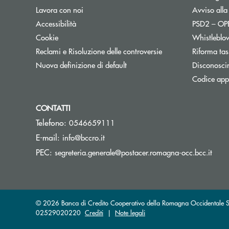
Lavora con noi
Avviso alla
Accessibilità
PSD2 – O
Cookie
Whistleblo
Reclami e Risoluzione delle controversie
Riforma tas
Nuova definizione di default
Disconosci
Codice appa
CONTATTI
Telefono:
0546659111
(si apre l’app di posta elettronica)
E-mail:
info@bccro.it
(si a
PEC:
segreteria.generale@postacer.romagna-occ.bcc.it
© 2026 Banca di Credito Cooperativo della Romagna Occidentale Soc
02529020220
Crediti
|
Note legali