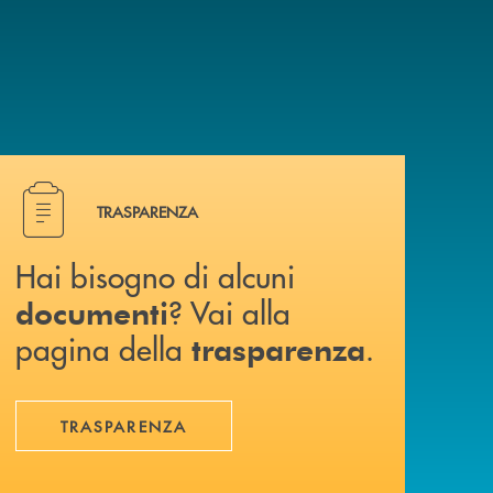
Hai bisogno di alcuni documenti ? Vai alla pagina della 
TRASPARENZA
Hai bisogno di alcuni
? Vai alla
documenti
pagina della
.
trasparenza
TRASPARENZA