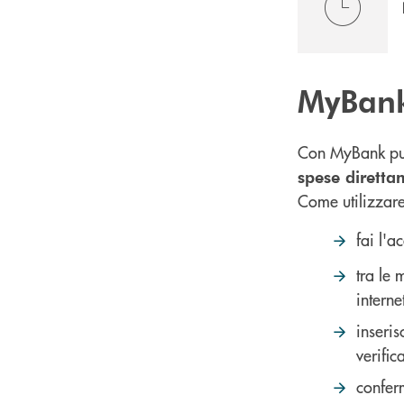
MyBan
Con MyBank p
spese diretta
Come utilizzar
fai l'a
tra le
interne
inseri
verific
conferm