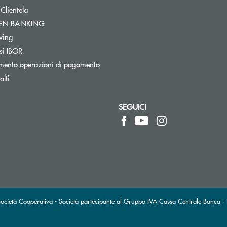
 Clientela
Apre una nuova finestra
PEN BANKING
Apre una nuova finestra
wing
si IBOR
mento operazioni di pagamento
lti
SEGUICI
pre l’app di posta elettronica)
ietà Cooperativa - Società partecipante al Gruppo IVA Cassa Centrale Banca · P