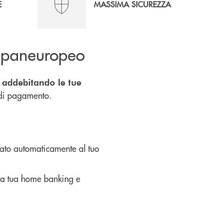
E
MASSIMA SICUREZZA
 e paneuropeo
,
addebitando le tue
i di pagamento.
zato automaticamente al tuo
lla tua home banking e