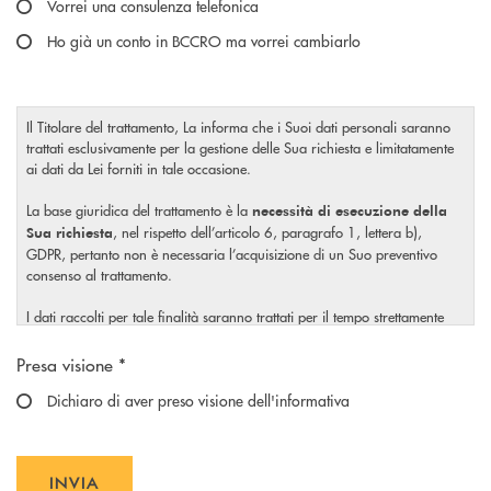
Vorrei una consulenza telefonica
Ho già un conto in BCCRO ma vorrei cambiarlo
Il Titolare del trattamento, La informa che i Suoi dati personali saranno
trattati esclusivamente per la gestione delle Sua richiesta e limitatamente
ai dati da Lei forniti in tale occasione.
La base giuridica del trattamento è la
necessità di esecuzione della
, nel rispetto dell’articolo 6, paragrafo 1, lettera b),
Sua richiesta
GDPR, pertanto non è necessaria l’acquisizione di un Suo preventivo
consenso al trattamento.
I dati raccolti per tale finalità saranno trattati per il tempo strettamente
necessario a soddisfare la Sua richiesta o per eventuali obblighi di legge.
Scegliere un'opzione
Presa visione *
Il Titolare La invita, inoltre, prima di conferire i Suoi dati personali, a
visionare l’
Dichiaro di aver preso visione dell'informativa
informativa completa
sul trattamento dei Suoi dati
, rilasciata nel rispetto dell’articolo 13 Regolamento (UE)
personali
2016/679, accessibile al seguente
link
.
INVIA