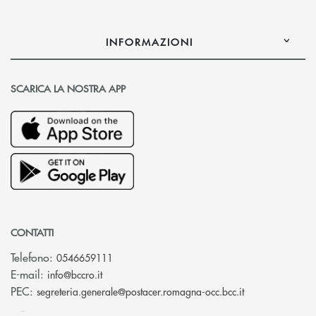
INFORMAZIONI
SCARICA LA NOSTRA APP
CONTATTI
Telefono:
0546659111
(si apre l’app di posta elettronica)
E-mail:
info@bccro.it
(si apre l’app 
PEC:
segreteria.generale@postacer.romagna-occ.bcc.it