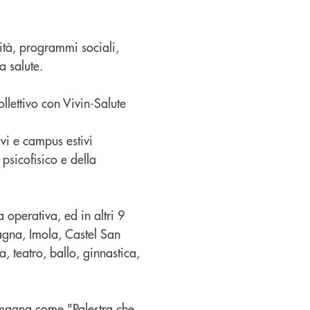
vità, programmi sociali,
a salute.
lettivo con Vivin-Salute
vi e campus estivi
sicofisico e della
operativa, ed in altri 9
agna, Imola, Castel San
 teatro, ballo, ginnastica,
Romagna come "Palestra che