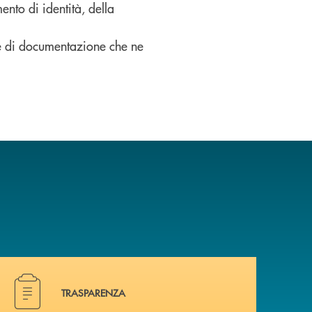
nto di identità, della
ne di documentazione che ne
Hai bisogno di alcuni documenti ? Vai alla pagina della 
TRASPARENZA