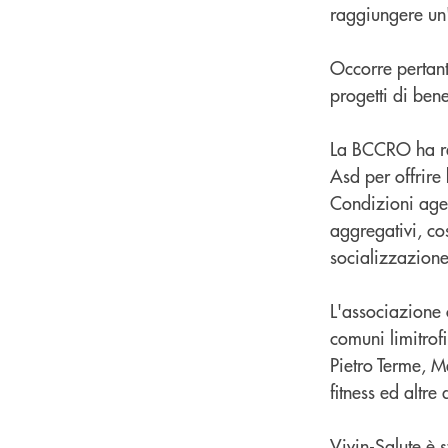
raggiungere un'
Occorre pertant
progetti di ben
La BCCRO ha re
Asd per offrire
Condizioni agev
aggregativi, co
socializzazione
L'associazione 
comuni limitrof
Pietro Terme, M
fitness ed altre 
Vivin-Salute è 