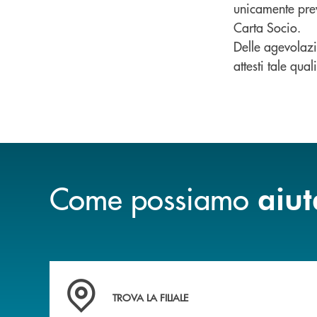
unicamente prev
Carta Socio.
Delle agevolazi
attesti tale quali
Come possiamo
aiut
Accedi all' elenco completo delle filiali della b
TROVA LA FILIALE