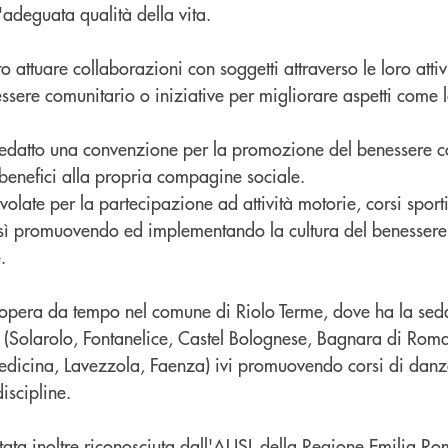
adeguata qualità della vita.
o attuare collaborazioni con soggetti attraverso le loro atti
essere comunitario o iniziative per migliorare aspetti come l
datto una convenzione per la promozione del benessere col
 benefici alla propria compagine sociale.
olate per la partecipazione ad attività motorie, corsi sporti
sì promuovendo ed implementando la cultura del benessere p
.
opera da tempo nel comune di Riolo Terme, dove ha la seda 
i (Solarolo, Fontanelice, Castel Bolognese, Bagnara di Rom
edicina, Lavezzola, Faenza) ivi promuovendo corsi di danza,
discipline.
stata inoltre riconosciuta dall'AUSL della Regione Emilia 