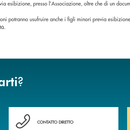
ia esibizione, presso l'Associazione, oltre che di un docume
oni potranno usufruire anche i figli minori previa esibizio
tà.
?
arti
anca.
Hai bisogno di assistenza immediata? Contattaci !
CONTATTO DIRETTO