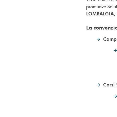
promuove Salute
,
LOMBALGIA
La convenzio
Campu
Corsi 