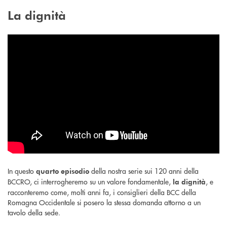
La dignità
In questo
della nostra serie sui 120 anni della
quarto episodio
BCCRO, ci interrogheremo su un valore fondamentale,
, e
la dignità
racconteremo come, molti anni fa, i consiglieri della BCC della
Romagna Occidentale si posero la stessa domanda attorno a un
tavolo della sede.