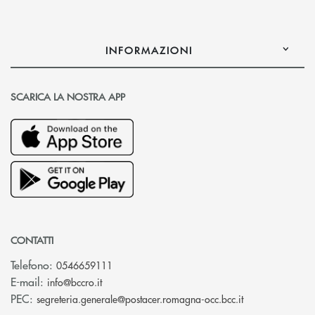
INFORMAZIONI
SCARICA LA NOSTRA APP
CONTATTI
Telefono:
0546659111
(si apre l’app di posta elettronica)
E-mail:
info@bccro.it
(si apre l’app 
PEC:
segreteria.generale@postacer.romagna-occ.bcc.it