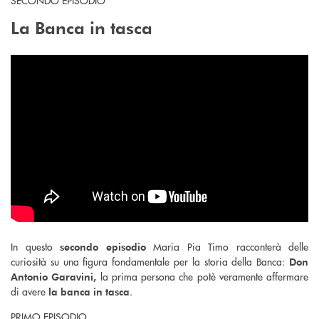
SECONDO EPISODIO
La Banca in tasca
In questo
Maria Pia Timo racconterà delle
secondo episodio
curiosità su una figura fondamentale per la storia della Banca:
Don
la prima persona che potè veramente affermare
Antonio Garavini,
di avere
.
la banca in tasca
PRIMO EPISODIO