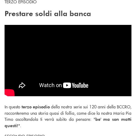
TERZO EPISODIO
Prestare soldi alla banca
In questo
della nostra serie sui 120 anni della BCCRO,
terzo episodio
racconteremo una storia quasi di follia, come dice la nostra Maria Pia
Timo ascoltandola ti verrà subito da pensare: "
be' ma son matti
".
questi!