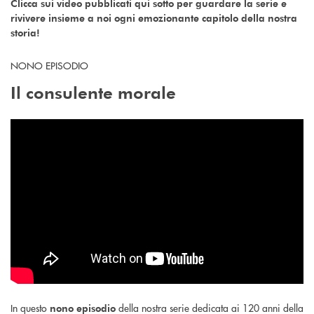
Clicca sui video pubblicati qui sotto per guardare la serie e
rivivere insieme a noi ogni emozionante capitolo della nostra
storia!
NONO EPISODIO
Il consulente morale
In questo
della nostra serie dedicata ai 120 anni della
nono
episodio