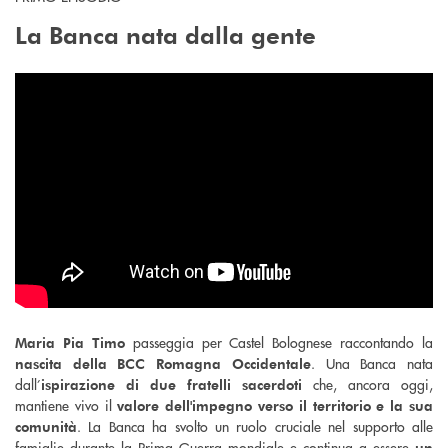
La Banca nata dalla gente
passeggia per Castel Bolognese raccontando la
Maria Pia Timo
. Una Banca nata
nascita della BCC Romagna Occidentale
dall’
che, ancora oggi,
ispirazione di due fratelli sacerdoti
mantiene vivo il
valore dell'impegno verso il territorio e la sua
. La Banca ha svolto un ruolo cruciale nel supporto alle
comunità
famiglie durante la Prima Guerra mondiale e continua a essere
un