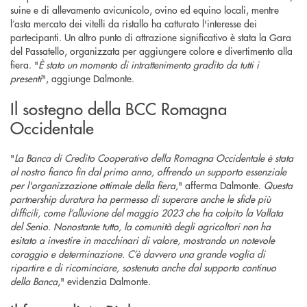
suine e di allevamento avicunicolo, ovino ed equino locali, mentre
l’asta mercato dei vitelli da ristallo ha catturato l'interesse dei
partecipanti. Un altro punto di attrazione significativo è stata la Gara
del Passatello, organizzata per aggiungere colore e divertimento alla
fiera. "
È stato un momento di intrattenimento gradito da tutti i
presenti
", aggiunge Dalmonte.
Il sostegno della BCC Romagna
Occidentale
"
La Banca di Credito Cooperativo della Romagna Occidentale è stata
al nostro fianco fin dal primo anno, offrendo un supporto essenziale
per l'organizzazione ottimale della fiera,
" afferma Dalmonte.
Questa
partnership duratura ha permesso di superare anche le sfide più
difficili, come l’alluvione del maggio 2023 che ha colpito la Vallata
del Senio. Nonostante tutto, la comunità degli agricoltori non ha
esitato a investire in macchinari di valore, mostrando un notevole
coraggio e determinazione. C’è davvero una grande voglia di
ripartire e di ricominciare, sostenuta anche dal supporto continuo
della Banca
," evidenzia Dalmonte.