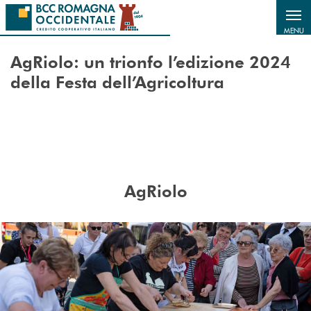
Salta al contenuto principale
MENU
AgRiolo: un trionfo l’edizione 2024
della Festa dell’Agricoltura
AgRiolo