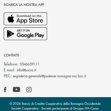
SCARICA LA NOSTRA APP
CONTATTI
Telefono:
0546659111
(si apre l’app di posta elettronica)
E-mail:
info@bccro.it
(si apre l’app 
PEC:
segreteria.generale@postacer.romagna-occ.bcc.it
© 2026 Banca di Credito Cooperativo della Romagna Occidentale
Società Cooperativa - Società partecipante al Gruppo IVA Cassa