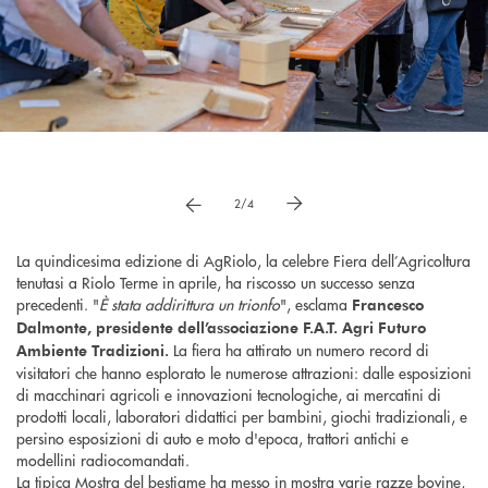
Pause
vai a immagne precedente
vai a immagine successiva
2/4
La quindicesima edizione di AgRiolo, la celebre Fiera dell’Agricoltura
tenutasi a Riolo Terme in aprile, ha riscosso un successo senza
precedenti. "
È stata addirittura un trionfo
", esclama
Francesco
Dalmonte, presidente dell’associazione F.A.T. Agri Futuro
La fiera ha attirato un numero record di
Ambiente Tradizioni.
visitatori che hanno esplorato le numerose attrazioni: dalle esposizioni
di macchinari agricoli e innovazioni tecnologiche, ai mercatini di
prodotti locali, laboratori didattici per bambini, giochi tradizionali, e
persino esposizioni di auto e moto d'epoca, trattori antichi e
modellini radiocomandati.
La tipica Mostra del bestiame ha messo in mostra varie razze bovine,