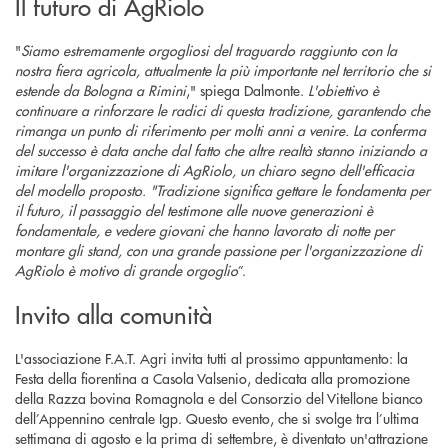
Il futuro di AgRiolo
"
Siamo estremamente orgogliosi del traguardo raggiunto con la
nostra fiera agricola, attualmente la più importante nel territorio che si
estende da Bologna a Rimini
," spiega Dalmonte.
L'obiettivo è
continuare a rinforzare le radici di questa tradizione, garantendo che
rimanga un punto di riferimento per molti anni a venire. La conferma
del successo è data anche dal fatto che altre realtà stanno iniziando a
imitare l'organizzazione di AgRiolo, un chiaro segno dell'efficacia
del modello proposto. "Tradizione significa gettare le fondamenta per
il futuro, il passaggio del testimone alle nuove generazioni è
fondamentale, e vedere giovani che hanno lavorato di notte per
montare gli stand, con una grande passione per l'organizzazione di
AgRiolo è motivo di grande orgoglio
”.
Invito alla comunità
L'associazione F.A.T. Agri invita tutti al prossimo appuntamento: la
Festa della fiorentina a Casola Valsenio, dedicata alla promozione
della Razza bovina Romagnola e del Consorzio del Vitellone bianco
dell’Appennino centrale Igp. Questo evento, che si svolge tra l’ultima
settimana di agosto e la prima di settembre, è diventato un'attrazione