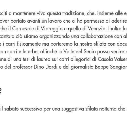
i a mantenere viva questa tradizione, che, insieme alle erb
ver portato avanti un lavoro che ci ha permesso di aderire
i, anche il Carnevale di Viareggio e quello di Venezia. Inol
ccanto a ciò stiamo organizzando una collaborazione con alt
i carri fisicamente ma porteremo la nostra sfilata con docum
 carri e le erbe, affinché la Valle del Senio possa venire ra
ne di una tesi di laurea sui carri allegorici di Casola Vals
ro del professor Dino Dardi e del giornalista Beppe Sangiorgi
?
l sabato successivo per una suggestiva sfilata notturna che r