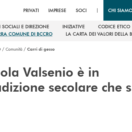
|
PRIVATI
IMPRESE
SOCI
CHI SIAM
 SOCIALI E DIREZIONE
INIZIATIVE
CODICE ETICO
 SOCIALI E DIREZIONE
INIZIATIVE
CODICE ETICO
RRA COMUNE DI BCCRO
LA CARTA DEI VALORI DELLA
RRA COMUNE DI BCCRO
LA CARTA DEI VALORI DELLA
O
/
Comunità
/
Carri di gesso
ola Valsenio è in
dizione secolare che s