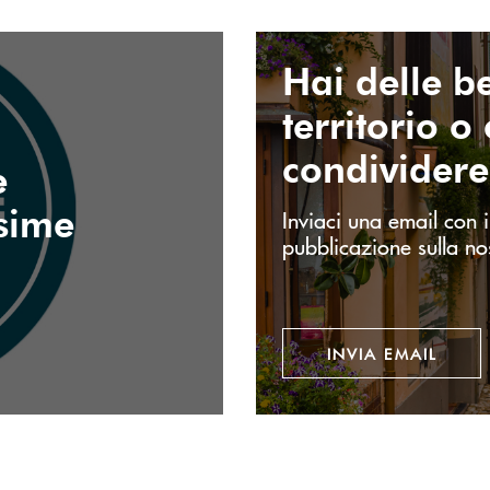
Invia email
Hai delle be
territorio o
condivider
e
ssime
Inviaci una email con i
pubblicazione sulla no
INVIA EMAIL