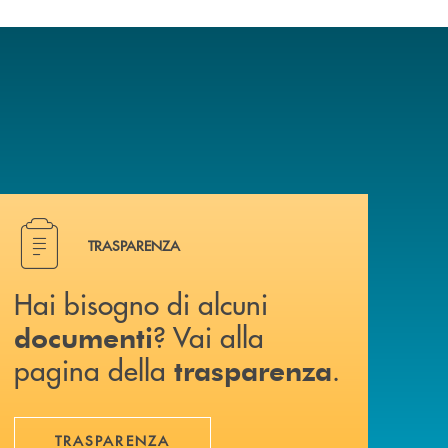
Hai bisogno di alcuni documenti ? Vai alla pagina della 
TRASPARENZA
Hai bisogno di alcuni
? Vai alla
documenti
pagina della
.
trasparenza
TRASPARENZA