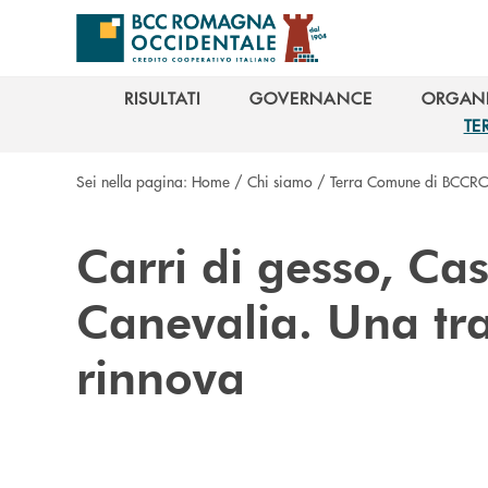
Salta al contenuto principale
RISULTATI
GOVERNANCE
ORGANI
RISULTATI
GOVERNANCE
ORGANI
TE
TE
Sei nella pagina:
Home
/
Chi siamo
/
Terra Comune di BCCR
Carri di gesso, Cas
Canevalia. Una tra
rinnova