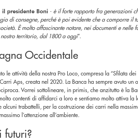
-
è il forte rapporto fra generazioni c
 il presidente Boni
o di consegne, perché è poi evidente che a comporre il tut
cietà. È molto affascinante notare, nei documenti e nelle fot
nostro territorio, dal 1800 a oggi
”.
magna Occidentale
 attività della nostra Pro Loco, compresa la “Sfilata dei c
e Carri Aps, creata nel 2020. La Banca ha sempre avuto un oc
eciproca. Vorrei sottolineare, in primis, che anzitutto è la B
to contenti di affidarci a loro e sentiamo molto attiva la lo
alcuni trabattelli, per la costruzione dei carri nella massi
l massimo l’attenzione all’ambiente.
 futuri?