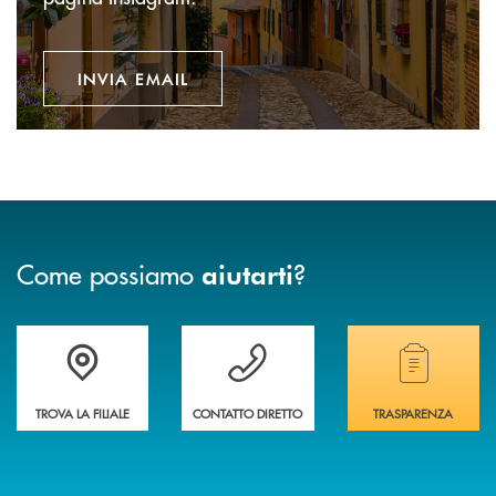
INVIA EMAIL
Come possiamo
?
aiutarti
Accedi all' elenco completo delle filiali della banca.
Hai bisogno di assistenza immediata? Contatta
Hai bisogno di alcuni
TROVA LA FILIALE
CONTATTO DIRETTO
TRASPARENZA