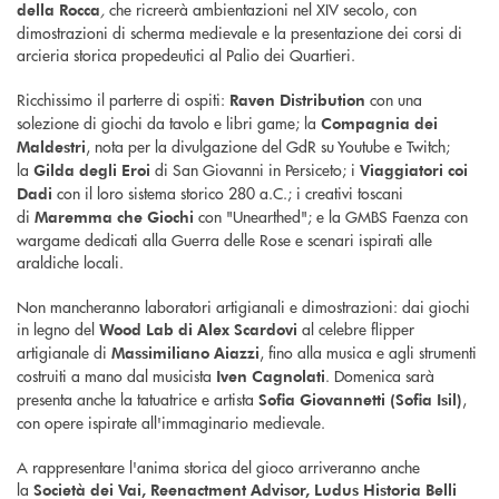
,
che ricreerà ambientazioni nel XIV secolo, con
della Rocca
dimostrazioni di scherma medievale e la presentazione dei corsi di
arcieria storica propedeutici al Palio dei Quartieri.
Ricchissimo il parterre di ospiti:
con una
Raven Distribution
solezione di giochi da tavolo e libri game; la
Compagnia dei
, nota per la divulgazione del GdR su Youtube e Twitch;
Maldestri
la
di San Giovanni in Persiceto; i
Gilda degli Eroi
Viaggiatori coi
con il loro sistema storico 280 a.C.; i creativi toscani
Dadi
di
con "Unearthed"; e la GMBS Faenza con
Maremma che Giochi
wargame dedicati alla Guerra delle Rose e scenari ispirati alle
araldiche locali.
Non mancheranno laboratori artigianali e dimostrazioni: dai giochi
in legno del
al celebre flipper
Wood Lab di Alex Scardovi
artigianale di
, fino alla musica e agli strumenti
Massimiliano Aiazzi
costruiti a mano dal musicista
. Domenica sarà
Iven Cagnolati
presenta anche la tatuatrice e artista
,
Sofia Giovannetti (Sofia Isil)
con opere ispirate all'immaginario medievale.
A rappresentare l'anima storica del gioco arriveranno anche
la
Società dei Vai, Reenactment Advisor, Ludus Historia Belli