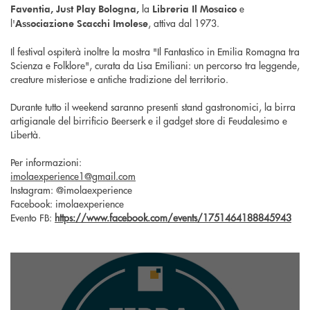
la
e
Faventia, Just Play Bologna,
Libreria Il Mosaico
l'
, attiva dal 1973.
Associazione Scacchi Imolese
Il festival ospiterà inoltre la mostra "Il Fantastico in Emilia Romagna tra
Scienza e Folklore", curata da Lisa Emiliani: un percorso tra leggende,
creature misteriose e antiche tradizione del territorio.
Durante tutto il weekend saranno presenti stand gastronomici, la birra
artigianale del birrificio Beerserk e il gadget store di Feudalesimo e
Libertà.
Per informazioni:
imolaexperience1@gmail.com
Instagram: @imolaexperience
Facebook: imolaexperience
Evento FB:
https://www.facebook.com/events/1751464188845943
seguici su instagram