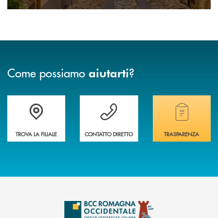
Come possiamo
?
aiutarti
Accedi all' elenco completo delle filiali della banca.
Hai bisogno di assistenza immediata? Contatta
Hai bisogno di alcuni
TROVA LA FILIALE
CONTATTO DIRETTO
TRASPARENZA