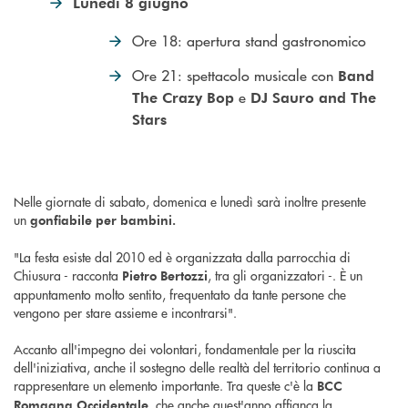
Lunedì 8 giugno
Ore 18: apertura stand gastronomico
Ore 21: spettacolo musicale con
Band
e
The Crazy Bop
DJ Sauro and The
Stars
Nelle giornate di sabato, domenica e lunedì sarà inoltre presente
un
gonfiabile per bambini.
"La festa esiste dal 2010 ed è organizzata dalla parrocchia di
Chiusura - racconta
, tra gli organizzatori -. È un
Pietro Bertozzi
appuntamento molto sentito, frequentato da tante persone che
vengono per stare assieme e incontrarsi".
Accanto all'impegno dei volontari, fondamentale per la riuscita
dell'iniziativa, anche il sostegno delle realtà del territorio continua a
rappresentare un elemento importante. Tra queste c'è la
BCC
, che anche quest'anno affianca la
Romagna Occidentale