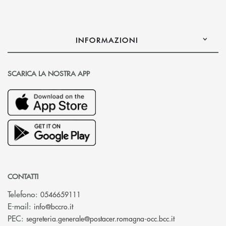
INFORMAZIONI
SCARICA LA NOSTRA APP
CONTATTI
Telefono:
0546659111
(si apre l’app di posta elettronica)
E-mail:
info@bccro.it
(si apre l’app 
PEC:
segreteria.generale@postacer.romagna-occ.bcc.it