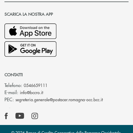
SCARICA LA NOSTRA APP
CONTATTI
Telefono:
0546659111
(si apre l’app di posta elettronica)
E-mail:
info@bccro.it
(si apre l’app 
PEC:
segreteria.generale@postacer.romagna-occ.bcc.it
© 2026 Banca di Credito Cooperativo della Romagna Occidentale