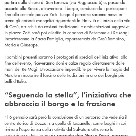
partirà dalla chiesa di San Lorenzo (via Poggiaccio 6) e, passando
accanto alla Rocca, attraverserà il borgo, conducendo i partecipanti
fino alla centrale piazza Zotti. Lungo il percorso saranno messi in
scena gli episodi evangelici riguardanti la Natività e l'inizio della vita
di Gesù, arricchiti da costumi tradizionali e ambientazioni suggestive.
In piazza Zotti sarà poi allestita la capanna di Betlemme e i Re Magi
incontreranno la Sacra Famiglia, rappresentata da Gesù Bambino,
Maria e Giuseppe.
I bambini presenti saranno i protagonisti speciali dell’iniziativa: alla
fine dell’evento, riceveranno doni e calze regalo direttamente dalle
mani dei Re Magi. Un’occasione imperdibile per vivere la magia del
Natale e riscoprire il fascino delle tradizioni in uno dei borghi più
belli d’Italia.
“Seguendo la stella”, l’iniziativa che
abbraccia il borgo e la frazione
“Il 6 gennaio sarà però la conclusione di un percorso che vede sia il
centro storico di Dozza, sia quello di Toscanella, come luoghi in cui
rivivere l'esperienza della natività del Salvatore attraverso la
costruzione di tanti presepi -
racconta don Marzo Renzi, parroco