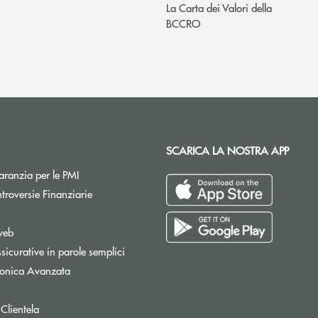
La Carta dei Valori della
BCCRO
SCARICA LA NOSTRA APP
Apre una nuova finestra
ranzia per le PMI
Apre una nuova finestra
troversie Finanziarie
pre una nuova finestra
web
sicurative in parole semplici
tronica Avanzata
 Clientela