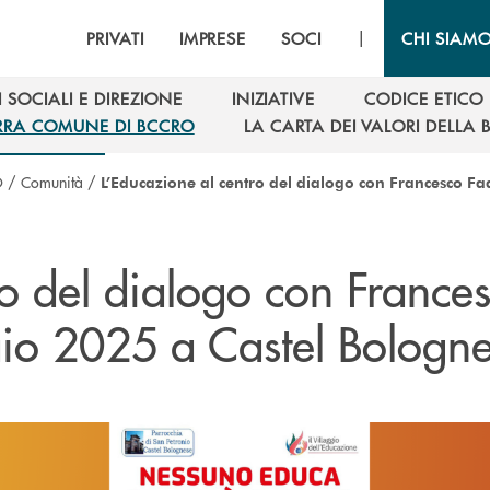
|
PRIVATI
IMPRESE
SOCI
CHI SIAM
 SOCIALI E DIREZIONE
INIZIATIVE
CODICE ETICO
 SOCIALI E DIREZIONE
INIZIATIVE
CODICE ETICO
RRA COMUNE DI BCCRO
LA CARTA DEI VALORI DELLA
RRA COMUNE DI BCCRO
LA CARTA DEI VALORI DELLA
O
/
Comunità
/
L’Educazione al centro del dialogo con Francesco Fad
ro del dialogo con France
raio 2025 a Castel Bologn