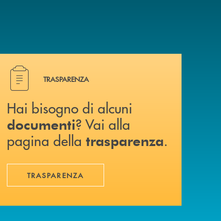
Hai bisogno di alcuni documenti ? Vai alla pagina della 
TRASPARENZA
Hai bisogno di alcuni
? Vai alla
documenti
pagina della
.
trasparenza
TRASPARENZA