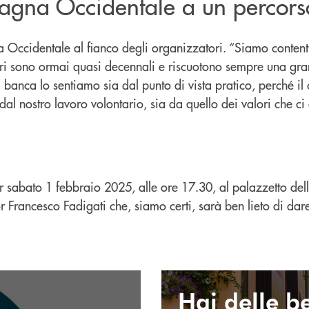
agna Occidentale a un percorso
ccidentale al fianco degli organizzatori. “Siamo contenti 
ntri sono ormai quasi decennali e riscuotono sempre una gra
a banca lo sentiamo sia dal punto di vista pratico, perché il
 dal nostro lavoro volontario, sia da quello dei valori che 
per sabato 1 febbraio 2025, alle ore 17.30, al palazzetto del
 Francesco Fadigati che, siamo certi, sarà ben lieto di dar
Invia email
Hai delle be