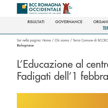
Salta al contenuto principale
RISULTATI
GOVERNANCE
ORGANI
RISULTATI
GOVERNANCE
ORGANI
TE
TE
Sei nella pagina:
Home
/
Chi siamo
/
Terra Comune di BCCR
Bolognese
L’Educazione al cent
Fadigati dell’1 febb