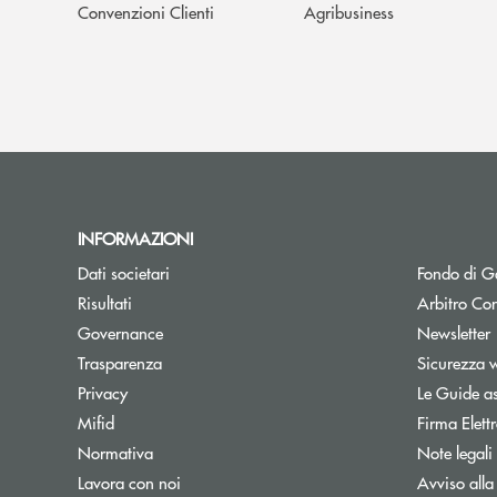
Convenzioni Clienti
Agribusiness
INFORMAZIONI
Dati societari
Fondo di Ga
Apre una nuova finestra
Risultati
Arbitro Con
A
Governance
Newsletter
Trasparenza
Sicurezza 
Privacy
Le Guide as
Mifid
Firma Elet
Normativa
Note legali
Lavora con noi
Avviso alla