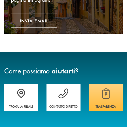
INVIA EMAIL
Come possiamo
?
aiutarti
Accedi all' elenco completo delle filiali della banca.
Hai bisogno di assistenza immediata? Contatta
Hai bisogno di alcuni
TROVA LA FILIALE
CONTATTO DIRETTO
TRASPARENZA