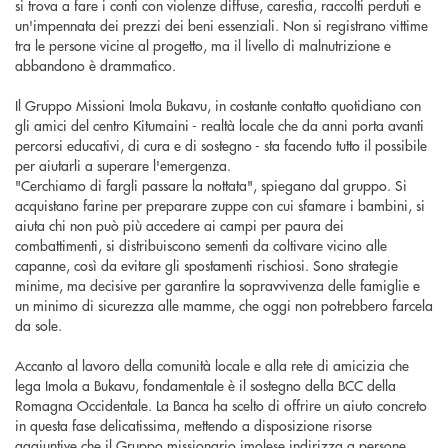
si trova a fare i conti con violenze diffuse, carestia, raccolti perduti e
un'impennata dei prezzi dei beni essenziali. Non si registrano vittime
tra le persone vicine al progetto, ma il livello di malnutrizione e
abbandono è drammatico.
Il Gruppo Missioni Imola Bukavu, in costante contatto quotidiano con
gli amici del centro Kitumaini - realtà locale che da anni porta avanti
percorsi educativi, di cura e di sostegno - sta facendo tutto il possibile
per aiutarli a superare l'emergenza.
"Cerchiamo di fargli passare la nottata", spiegano dal gruppo. Si
acquistano farine per preparare zuppe con cui sfamare i bambini, si
aiuta chi non può più accedere ai campi per paura dei
combattimenti, si distribuiscono sementi da coltivare vicino alle
capanne, così da evitare gli spostamenti rischiosi. Sono strategie
minime, ma decisive per garantire la sopravvivenza delle famiglie e
un minimo di sicurezza alle mamme, che oggi non potrebbero farcela
da sole.
Accanto al lavoro della comunità locale e alla rete di amicizia che
lega Imola a Bukavu, fondamentale è il sostegno della BCC della
Romagna Occidentale. La Banca ha scelto di offrire un aiuto concreto
in questa fase delicatissima, mettendo a disposizione risorse
aggiuntive che il Gruppo missionario imolese indirizza a persone