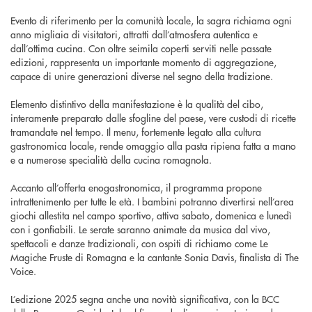
Evento di riferimento per la comunità locale, la sagra richiama ogni
anno migliaia di visitatori, attratti dall’atmosfera autentica e
dall’ottima cucina. Con oltre seimila coperti serviti nelle passate
edizioni, rappresenta un importante momento di aggregazione,
capace di unire generazioni diverse nel segno della tradizione.
Elemento distintivo della manifestazione è la qualità del cibo,
interamente preparato dalle sfogline del paese, vere custodi di ricette
tramandate nel tempo. Il menu, fortemente legato alla cultura
gastronomica locale, rende omaggio alla pasta ripiena fatta a mano
e a numerose specialità della cucina romagnola.
Accanto all’offerta enogastronomica, il programma propone
intrattenimento per tutte le età. I bambini potranno divertirsi nell’area
giochi allestita nel campo sportivo, attiva sabato, domenica e lunedì
con i gonfiabili. Le serate saranno animate da musica dal vivo,
spettacoli e danze tradizionali, con ospiti di richiamo come Le
Magiche Fruste di Romagna e la cantante Sonia Davis, finalista di The
Voice.
L’edizione 2025 segna anche una novità significativa, con la BCC