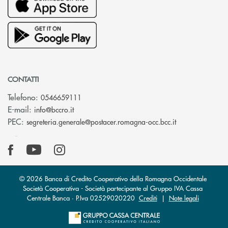
CONTATTI
Telefono:
0546659111
(si apre l’app di posta elettronica)
E-mail:
info@bccro.it
(si apre l’app 
PEC:
segreteria.generale@postacer.romagna-occ.bcc.it
© 2026 Banca di Credito Cooperativo della Romagna Occidentale
Società Cooperativa - Società partecipante al Gruppo IVA Cassa
Centrale Banca · P.Iva 02529020220
Crediti
|
Note legali