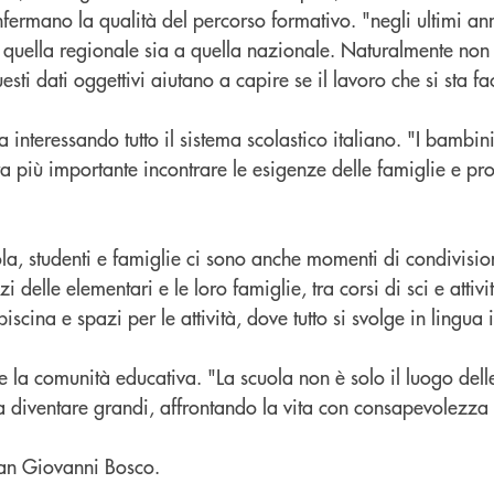
nfermano la qualità del percorso formativo. "negli ultimi anni
 quella regionale sia a quella nazionale. Naturalmente non r
sti dati oggettivi aiutano a capire se il lavoro che si sta f
a interessando tutto il sistema scolastico italiano. "I bambin
ra più importante incontrare le esigenze delle famiglie e p
cuola, studenti e famiglie ci sono anche momenti di condivi
 delle elementari e le loro famiglie, tra corsi di sci e atti
ina e spazi per le attività, dove tutto si svolge in lingua 
re la comunità educativa. "La scuola non è solo il luogo del
diventare grandi, affrontando la vita con consapevolezza 
an Giovanni Bosco.