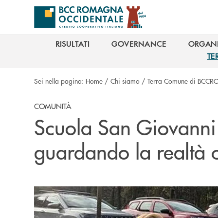
Salta al contenuto principale
RISULTATI
GOVERNANCE
ORGANI
RISULTATI
GOVERNANCE
ORGANI
TE
TE
Sei nella pagina:
Home
/
Chi siamo
/
Terra Comune di BCCR
COMUNITÀ
Scuola San Giovanni 
guardando la realtà 