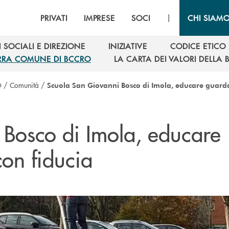
|
PRIVATI
IMPRESE
SOCI
CHI SIAM
 SOCIALI E DIREZIONE
INIZIATIVE
CODICE ETICO
 SOCIALI E DIREZIONE
INIZIATIVE
CODICE ETICO
RRA COMUNE DI BCCRO
LA CARTA DEI VALORI DELLA
RRA COMUNE DI BCCRO
LA CARTA DEI VALORI DELLA
O
/
Comunità
/
Scuola San Giovanni Bosco di Imola, educare guarda
Bosco di Imola, educare
con fiducia