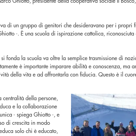
co Ghiotto, presidente della cooperativa sociale Il Bosco, c
iva di un gruppo di genitori che desideravano per i propri f
iotto -. È una scuola di ispirazione cattolica, riconosciuta d
 si fonda la scuola va oltre la semplice trasmissione di nozi
ertamente è importante imparare abilità e conoscenza, ma an
ività della vita e ad affrontarla con fiducia. Questo è il cuo
a centralità della persone,
 educa e la collaborazione
nica - spiega Ghiotto -, e
so di crescita in modo
educa solo chi è educato,