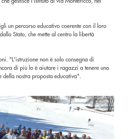
he gestisce l'istituto di via Montericco, nel
igli un percorso educativo coerente con il loro
allo Stato, che mette al centro la libertà
oni. "L'istruzione non è solo consegna di
cora di più lo è aiutare i ragazzi a tenere uno
re della nostra proposta educativa".