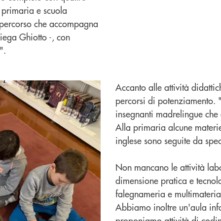
a primaria e scuola
 percorso che accompagna
piega Ghiotto -, con
".
Accanto alle attività didatti
percorsi di potenziamento. "
insegnanti madrelingue che a
Alla primaria alcune materi
inglese sono seguite da speci
Non mancano le attività labo
dimensione pratica e tecnol
falegnameria e multimaterial
Abbiamo inoltre un'aula inf
proponiamo attività di codin