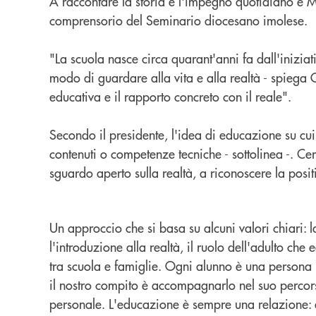
A raccontare la storia e l'impegno quotidiano è Mar
comprensorio del Seminario diocesano imolese.
"La scuola nasce circa quarant'anni fa dall'iniziat
modo di guardare alla vita e alla realtà - spiega Gh
educativa e il rapporto concreto con il reale".
Secondo il presidente, l'idea di educazione su cui
contenuti o competenze tecniche - sottolinea -. C
sguardo aperto sulla realtà, a riconoscere la posit
Un approccio che si basa su alcuni valori chiari: l
l'introduzione alla realtà, il ruolo dell'adulto che
tra scuola e famiglie. Ogni alunno è una persona u
il nostro compito è accompagnarlo nel suo percor
personale. L'educazione è sempre una relazione: 