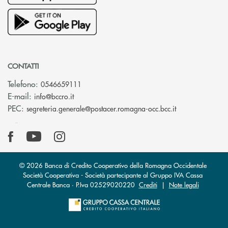
CONTATTI
Telefono:
0546659111
(si apre l’app di posta elettronica)
E-mail:
info@bccro.it
(si apre l’app 
PEC:
segreteria.generale@postacer.romagna-occ.bcc.it
© 2026 Banca di Credito Cooperativo della Romagna Occidentale
Società Cooperativa - Società partecipante al Gruppo IVA Cassa
Centrale Banca · P.Iva 02529020220
Crediti
|
Note legali