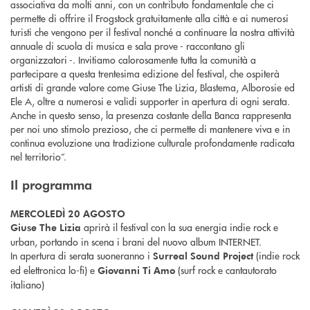
associativa da molti anni, con un contributo fondamentale che ci
permette di offrire il Frogstock gratuitamente alla città e ai numerosi
turisti che vengono per il festival nonché a continuare la nostra attività
annuale di scuola di musica e sala prove - raccontano gli
organizzatori -. Invitiamo calorosamente tutta la comunità a
partecipare a questa trentesima edizione del festival, che ospiterà
artisti di grande valore come Giuse The Lizia, Blastema, Alborosie ed
Ele A, oltre a numerosi e validi supporter in apertura di ogni serata.
Anche in questo senso, la presenza costante della Banca rappresenta
per noi uno stimolo prezioso, che ci permette di mantenere viva e in
continua evoluzione una tradizione culturale profondamente radicata
nel territorio”.
Il programma
MERCOLEDÌ 20 AGOSTO
aprirà il festival con la sua energia indie rock e
Giuse The Lizia
urban, portando in scena i brani del nuovo album INTERNET.
In apertura di serata suoneranno i
(indie rock
Surreal Sound Project
ed elettronica lo-fi) e
(surf rock e cantautorato
Giovanni Ti Amo
italiano)