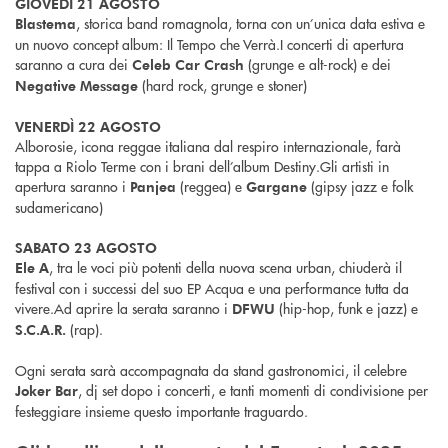
GIOVEDÌ 21 AGOSTO
, storica band romagnola, torna con un’unica data estiva e
Blastema
un nuovo concept album: Il Tempo che Verrà.I concerti di apertura
saranno a cura dei
(grunge e alt-rock) e dei
Celeb Car Crash
(hard rock, grunge e stoner)
Negative Message
VENERDÌ 22 AGOSTO
Alborosie, icona reggae italiana dal respiro internazionale, farà
tappa a Riolo Terme con i brani dell’album Destiny.Gli artisti in
apertura saranno i
(reggea) e
(gipsy jazz e folk
Panjea
Gargane
sudamericano)
SABATO 23 AGOSTO
, tra le voci più potenti della nuova scena urban, chiuderà il
Ele A
festival con i successi del suo EP Acqua e una performance tutta da
vivere.Ad aprire la serata saranno i
(hip-hop, funk e jazz) e
DFWU
(rap).
S.C.A.R.
Ogni serata sarà accompagnata da stand gastronomici, il celebre
, dj set dopo i concerti, e tanti momenti di condivisione per
Joker Bar
festeggiare insieme questo importante traguardo.