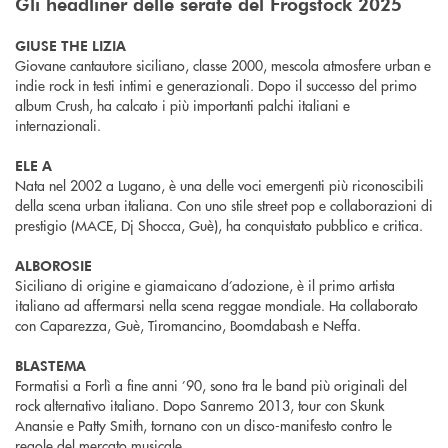
Gli headliner delle serate del Frogstock 2025
GIUSE THE LIZIA
Giovane cantautore siciliano, classe 2000, mescola atmosfere urban e
indie rock in testi intimi e generazionali. Dopo il successo del primo
album Crush, ha calcato i più importanti palchi italiani e
internazionali.
ELE A
Nata nel 2002 a Lugano, è una delle voci emergenti più riconoscibili
della scena urban italiana. Con uno stile street pop e collaborazioni di
prestigio (MACE, Dj Shocca, Guè), ha conquistato pubblico e critica.
ALBOROSIE
Siciliano di origine e giamaicano d’adozione, è il primo artista
italiano ad affermarsi nella scena reggae mondiale. Ha collaborato
con Caparezza, Guè, Tiromancino, Boomdabash e Neffa.
BLASTEMA
Formatisi a Forlì a fine anni ’90, sono tra le band più originali del
rock alternativo italiano. Dopo Sanremo 2013, tour con Skunk
Anansie e Patty Smith, tornano con un disco-manifesto contro le
regole del mercato musicale.