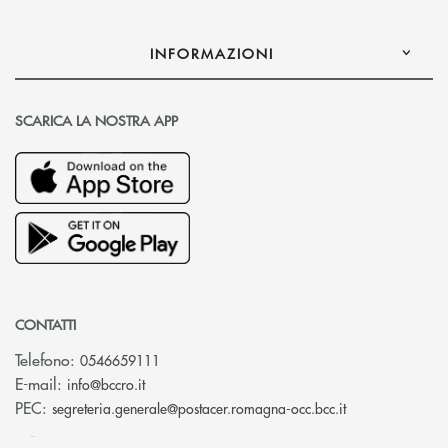
INFORMAZIONI
SCARICA LA NOSTRA APP
CONTATTI
Telefono:
0546659111
(si apre l’app di posta elettronica)
E-mail:
info@bccro.it
(si apre l’app 
PEC:
segreteria.generale@postacer.romagna-occ.bcc.it