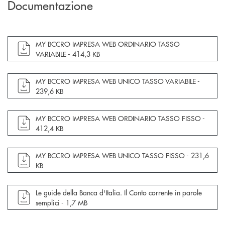
Documentazione
apre documento in una nuova finestra
MY BCCRO IMPRESA WEB ORDINARIO TASSO
VARIABILE -
414,3 KB
apre documento in una nuova finestra
MY BCCRO IMPRESA WEB UNICO TASSO VARIABILE -
239,6 KB
apre documento in una nuova finestra
MY BCCRO IMPRESA WEB ORDINARIO TASSO FISSO -
412,4 KB
apre documento in una nuova finestra
MY BCCRO IMPRESA WEB UNICO TASSO FISSO -
231,6
KB
apre documento in una nuova finestra
Le guide della Banca d'Italia. Il Conto corrente in parole
semplici -
1,7 MB