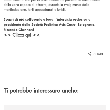
della zona capace di attrarre, durante lo svolgimento della
manifestazione, tanti appassionati e turisti.
Scopri di più sull'evento e leggi l'intervista esclusiva al
presidente della Società Podistica Avis Castel Bolognese,
Riccardo Giannoni
Clicca quì
>>
<<
SHARE
Ti potrebbe interessare anche:
/news/quando-aiutare-una-famiglia-significa-salvare-un-futuro/