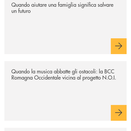
Quando aiutare una famiglia significa salvare
un futuro
/news/quando-la-musica-abbatte-gli-ostacoli-la-bcc-romagna-occidental
Quando la musica abbatte gli ostacoli: la BCC
Romagna Occidentale vicina al progetto N.O.I.
/news/asd-judo-imola-il-tatami-che-include/