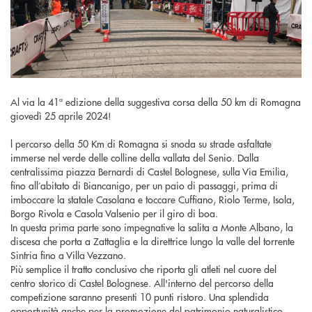
Al via la 41ª edizione della suggestiva corsa della 50 km di Romagna
giovedì 25 aprile 2024!
l percorso della 50 Km di Romagna si snoda su strade asfaltate
immerse nel verde delle colline della vallata del Senio. Dalla
centralissima piazza Bernardi di Castel Bolognese, sulla Via Emilia,
fino all’abitato di Biancanigo, per un paio di passaggi, prima di
imboccare la statale Casolana e toccare Cuffiano, Riolo Terme, Isola,
Borgo Rivola e Casola Valsenio per il giro di boa.
In questa prima parte sono impegnative la salita a Monte Albano, la
discesa che porta a Zattaglia e la direttrice lungo la valle del torrente
Sintria fino a Villa Vezzano.
Più semplice il tratto conclusivo che riporta gli atleti nel cuore del
centro storico di Castel Bolognese. All'interno del percorso della
competizione saranno presenti 10 punti ristoro. Una splendida
opportunità anche per la promozione del patrimonio naturalistico