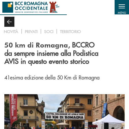
Salta al contenuto principale
MENU
NOVITÀ
PRIVATI
SOCI
TERRITORIO
, BCCRO
50 km di Romagna
da sempre insieme alla Podistica
AVIS in questo evento storico
41esima edizione della 50 Km di Romagna