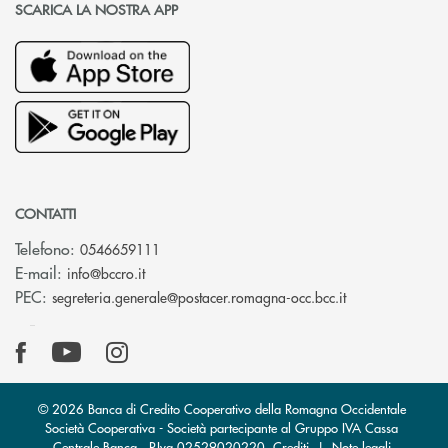
SCARICA LA NOSTRA APP
CONTATTI
Telefono:
0546659111
(si apre l’app di posta elettronica)
E-mail:
info@bccro.it
(si apre l’app 
PEC:
segreteria.generale@postacer.romagna-occ.bcc.it
© 2026 Banca di Credito Cooperativo della Romagna Occidentale
Società Cooperativa - Società partecipante al Gruppo IVA Cassa
Centrale Banca · P.Iva 02529020220
Crediti
|
Note legali