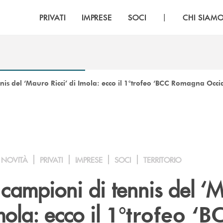
|
PRIVATI
IMPRESE
SOCI
CHI SIAM
nnis del ‘Mauro Ricci’ di Imola: ecco il 1°trofeo ‘BCC Romagna Occi
NOVITÀ
PRIVATI
IMPRESE
SOCI
TERRITORIO
 campioni di tennis del ‘
mola: ecco il
1°trofeo ‘B