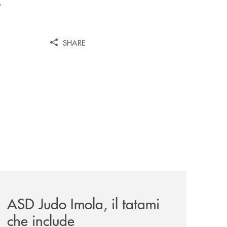
.
SHARE
omagna-occidentale-vicina-al-progetto-noi/
news/asd-judo-imola-il-tatami-che-include/
ASD Judo Imola, il tatami
che include