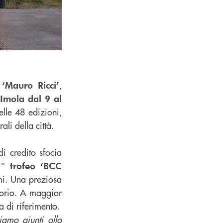
,
‘Mauro Ricci’
 Imola dal 9 al
elle 48 edizioni,
li della città.
di credito sfocia
1° trofeo ‘BCC
mi. Una preziosa
torio. A maggior
a di riferimento.
iamo giunti alla