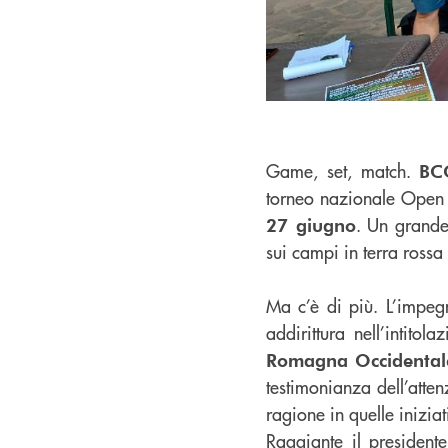
Game, set, match.
BC
torneo nazionale Open 
. Un grande 
27 giugno
sui campi in terra rossa 
Ma c’è di più. L’impegno
addirittura nell’intito
Romagna Occidental
testimonianza dell’atte
ragione in quelle inizia
Raggiante il president