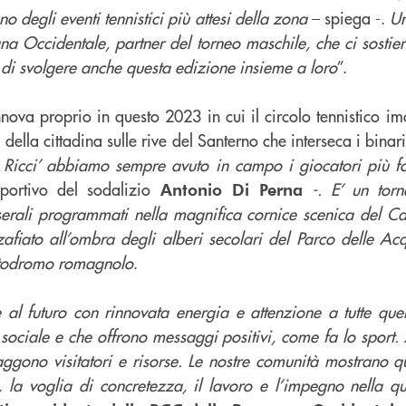
 degli eventi tennistici più attesi della zona
– spiega -.
Un
a Occidentale, partner del torneo maschile, che ci sostien
 di svolgere anche questa edizione insieme a loro
”.
nnova proprio in questo 2023 in cui il circolo tennistico 
della cittadina sulle rive del Santerno che interseca i binari
Ricci’ abbiamo sempre avuto in campo i giocatori più fo
sportivo del sodalizio
-. E’ un torn
Antonio Di Perna
 serali programmati nella magnifica cornice scenica del Ca
afiato all’ombra degli alberi secolari del Parco delle Ac
utodromo romagnolo
.
al futuro con rinnovata energia e attenzione a tutte quell
sociale e che offrono messaggi positivi, come fa lo sport.
raggono visitatori e risorse. Le nostre comunità mostrano q
 la voglia di concretezza, il lavoro e l’impegno nella qua