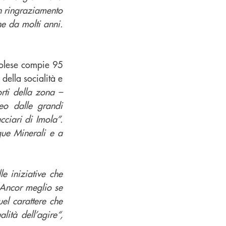
 ringraziamento
e da molti anni.
imolese compie 95
 della socialità e
rti della zona –
eo dalle grandi
cciari di Imola”.
que Minerali e a
e iniziative che
 Ancor meglio se
uel carattere che
lità dell’agire“,