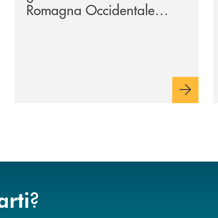
Romagna Occidentale
vicina al progetto N.O.I.
?
arti