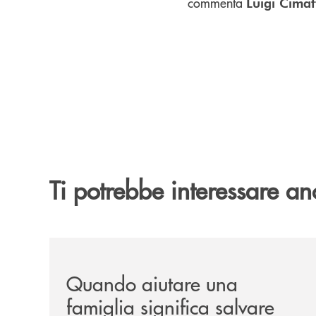
commenta
Luigi Cimat
Ti potrebbe interessare an
/news/quando-aiutare-una-famiglia-significa-sal
Quando aiutare una
famiglia significa salvare