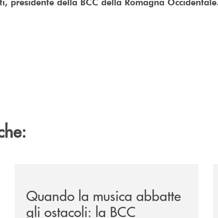
ti, presidente della BCC della Romagna Occidentale
che:
vare-un-futuro/
/news/quando-la-musica-abbatte-gli-ostacoli-la-bcc-r
/
Quando la musica abbatte
gli ostacoli: la BCC