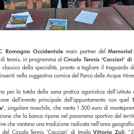
main partner del
C Romagna Occidentale
Memorial 
di tennis, in programma al
Circolo Tennis ‘Cacciari’ di
classico della specialità, pronto a tagliare il traguardo d
inseriti nella suggestiva cornice del Parco delle Acque Minera
 per la tutela della sana pratica agonistica dell’istituto 
lazione dell’evento principale dell’appuntamento con quel
, singolare maschile, che vanta 1.500 euro di montepre
e’
nzione che la banca ripone nel panorama sportivo del terri
tive che vantano una tradizione radicata nell’area geografic
e del Circolo Tennis ‘Cacciari’ di Imola
: “
S
Vittoria Zoli