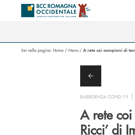
Salta al contenuto principale
Sei nella pagina:
Home
/
News
/
A rete coi campioni di te
EMERGENZA COVID-19
A rete coi
Ricci’ di I