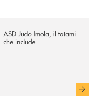
omagna-occidentale-vicina-al-progetto-noi/
news/asd-judo-imola-il-tatami-che-include/
ASD Judo Imola, il tatami
che include