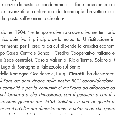
le utenze domestiche condominiali. Il forte orientamento 
nte avanzati è confermato da tecnologie brevettate e d
 ha posto sull’economia circolare.
izia nel 1904. Nel tempo è diventata operativa nel territori
ico obiettivo: il principio della mutualità. Un’istituzione in
iferimento per il credito da cui dipende la crescita econom
po Cassa Centrale Banca – Credito Cooperativo Italiano e
ese (sede centrale), Casola Valsenio, Riolo Terme, Solarolo
, Lugo di Romagna e Palazzuolo sul Senio.
C della Romagna Occidentale,
, ha dichiarato:
Luigi Cimatti
lutions da anni ripone nella nostra BCC condividendone i 
ella comunità e per la comunità ci motivano ad affiancare c
el territorio e che dimostrano, con il pensiero e con il ‘
 prossime generazioni. ELSA Solutions è una di queste rea
rni ne è un’ulteriore dimostrazione. È un’azienda che guar