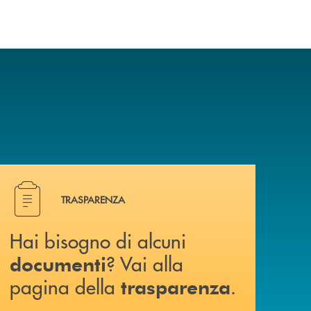
Hai bisogno di alcuni documenti ? Vai alla pagina della 
TRASPARENZA
Hai bisogno di alcuni
? Vai alla
documenti
pagina della
.
trasparenza