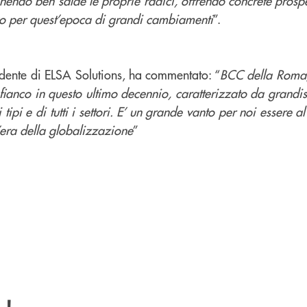
nendo ben salde le proprie radici, offrendo concrete prospe
ivo per quest’epoca di grandi cambiamenti
”.
idente di ELSA Solutions, ha commentato: “
BCC della Roma
fianco in questo ultimo decennio, caratterizzato da grandis
i tipi e di tutti i settori. E’ un grande vanto per noi essere a
l’era della globalizzazione
”