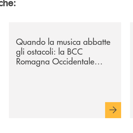
che:
vare-un-futuro/
/news/quando-la-musica-abbatte-gli-ostacoli-la-bcc-r
/
Quando la musica abbatte
gli ostacoli: la BCC
Romagna Occidentale
vicina al progetto N.O.I.