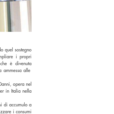
do quel sostegno
pliare i propri
a che è divenuta
ata ammessa alle
40anni, opera nel
r in Italia nella
mi di accumulo a
nizzare i consumi