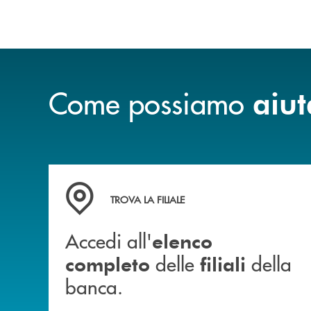
Come possiamo
aiut
Accedi all' elenco completo delle filiali della b
TROVA LA FILIALE
Accedi all'
elenco
delle
della
completo
filiali
banca.