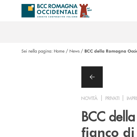
Salta al contenuto principale
Sei nella pagina:
Home
/
News
/
BCC della Romagna Occide
NOVITÀ
PRIVATI
IMPR
BCC dell
fianco di