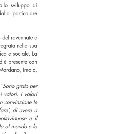
allo sviluppo di
alla particolare
o del ravennate e
tegrata nella sua
ica e sociale. La
d è presente con
, Mordano, Imola,
 “
Sono grato per
valori. I valori
on convinzione le
fare’, di avere a
ltàvirtuose e il
da al mondo e lo