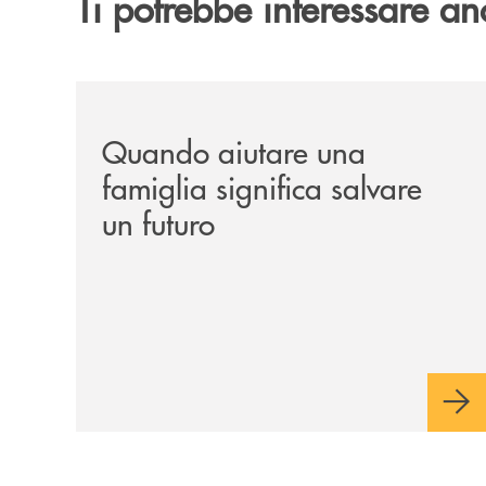
Ti potrebbe interessare an
/news/quando-aiutare-una-famiglia-significa-sal
Quando aiutare una
famiglia significa salvare
un futuro