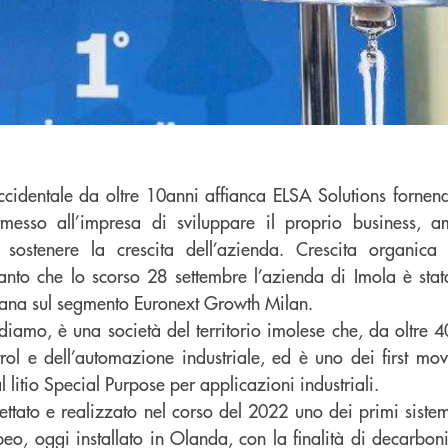
dentale da oltre 10anni affianca ELSA Solutions fornen
messo all’impresa di sviluppare il proprio business, am
e sostenere la crescita dell’azienda. Crescita organic
tanto che lo scorso 28 settembre l’azienda di Imola è st
liana sul segmento Euronext Growth Milan.
rdiamo, è una società del territorio imolese che, da oltre 
rol e dell’automazione industriale, ed è uno dei first move
l litio Special Purpose per applicazioni industriali.
ttato e realizzato nel corso del 2022 uno dei primi siste
peo, oggi installato in Olanda, con la finalità di decarbo