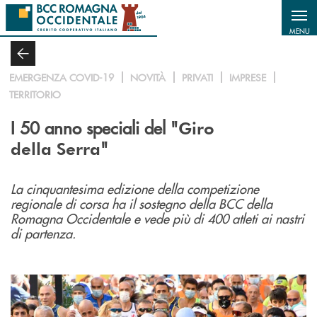
Salta al contenuto principale
MENU
EMERGENZA COVID-19
NOVITÀ
PRIVATI
IMPRESE
TERRITORIO
I 50 anno speciali del "
Giro
"
della Serra
La cinquantesima edizione della competizione
regionale di corsa ha il sostegno della BCC della
Romagna Occidentale e vede più di 400 atleti ai nastri
di partenza.