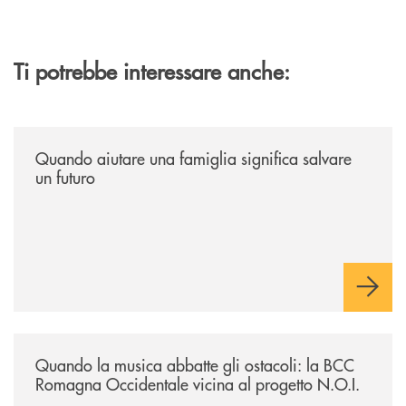
Ti potrebbe interessare anche:
/news/quando-aiutare-una-famiglia-significa-salvare-un-futuro/
Quando aiutare una famiglia significa salvare
un futuro
/news/quando-la-musica-abbatte-gli-ostacoli-la-bcc-romagna-occidental
Quando la musica abbatte gli ostacoli: la BCC
Romagna Occidentale vicina al progetto N.O.I.