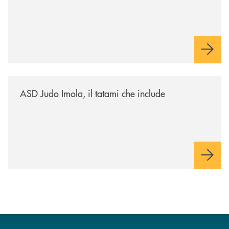
/news/asd-judo-imola-il-tatami-che-include/
ASD Judo Imola, il tatami che include