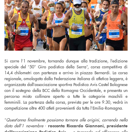
Si corre l’1 novembre, tornando dunque alla tradizione, l’edizione
speciale del “50° Giro podistico della Serra”, corsa competitiva di
14,4 chilometri con partenza e arrivo in piazza Bernardi. La corsa
regionale, omologata dalla Federazione italiana di atletica leggera, è
organizzata dall’associazione sportiva Podistica Avis Castel Bolognese
con il sostegno della BCC della Romagna Occidentale, e presenta un
percorso misto collinare aperto a tutte le categorie maschili e
femminili. La partenza della corsa, prevista per le ore 9.30, vedrà in
competizione oltre 400 atleti provenienti da tutta l’Emilia-Romagna.
“
Quest’anno finalmente possiamo tornare alle origini, correndo nella
data dell’1 novembre
-
racconta
Riccardo Giannoni, presidente
,
e tornando ad affiancare alla
dell’associazione Podistica Avis -