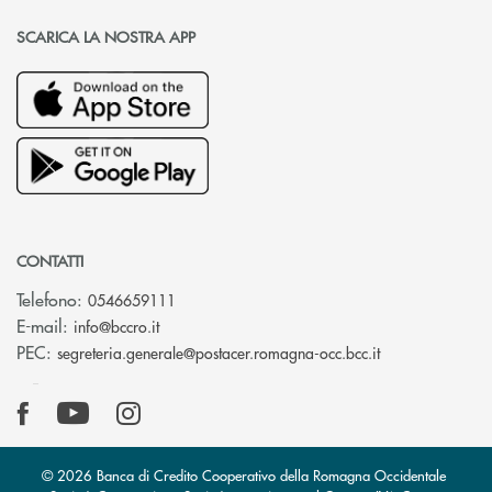
SCARICA LA NOSTRA APP
CONTATTI
Telefono:
0546659111
(si apre l’app di posta elettronica)
E-mail:
info@bccro.it
(si apre l’app 
PEC:
segreteria.generale@postacer.romagna-occ.bcc.it
© 2026 Banca di Credito Cooperativo della Romagna Occidentale