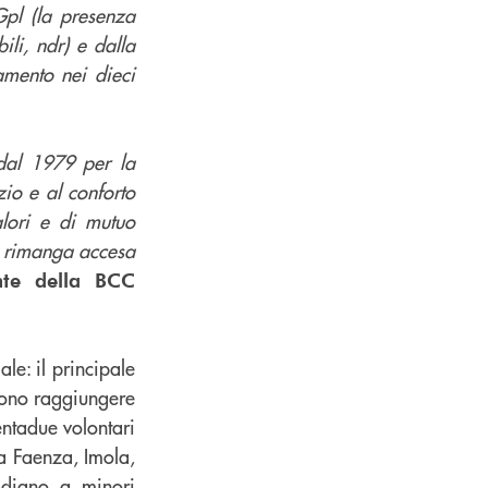
Gpl (la presenza
li, ndr) e dalla
mento nei dieci
 dal 1979 per la
zio e al conforto
alori e di mutuo
ce rimanga accesa
ente della BCC
le: il principale
evono raggiungere
entadue volontari
 a Faenza, Imola,
idiano a minori