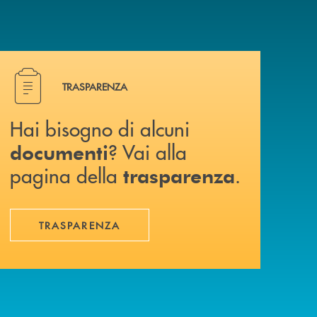
Hai bisogno di alcuni documenti ? Vai alla pagina della 
TRASPARENZA
Hai bisogno di alcuni
? Vai alla
documenti
pagina della
.
trasparenza
TRASPARENZA