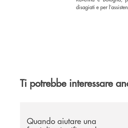
disagiati e per l’assiste
Ti potrebbe interessare an
/news/quando-aiutare-una-famiglia-significa-sal
Quando aiutare una