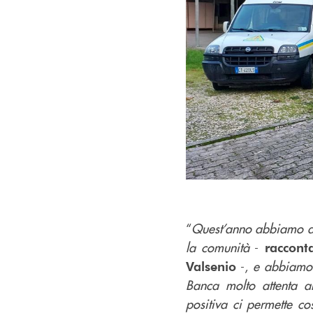
“
Quest’anno abbiamo dec
la comunità
-
raccont
-,
e abbiamo c
Valsenio
Banca molto attenta al
positiva ci permette c