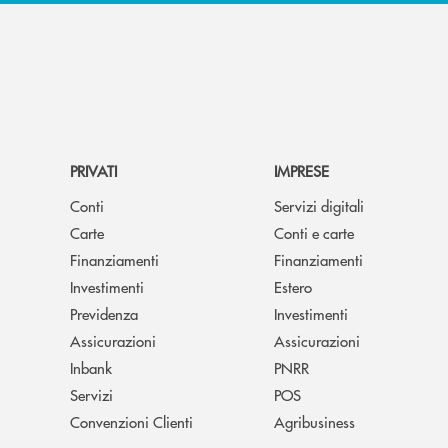
PRIVATI
IMPRESE
Conti
Servizi digitali
Carte
Conti e carte
Finanziamenti
Finanziamenti
Investimenti
Estero
Previdenza
Investimenti
Assicurazioni
Assicurazioni
Inbank
PNRR
Servizi
POS
Convenzioni Clienti
Agribusiness