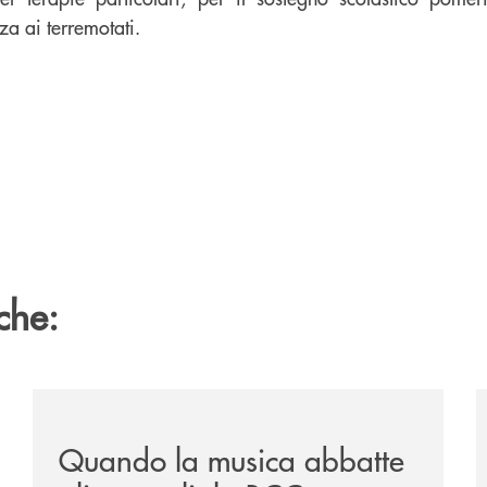
nza ai terremotati.
che:
vare-un-futuro/
/news/quando-la-musica-abbatte-gli-ostacoli-la-bcc-r
/
Quando la musica abbatte