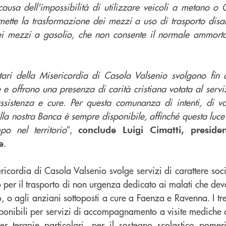
ausa dell'impossibilità di utilizzare veicoli a metano o 
tte la trasformazione dei mezzi a uso di trasporto disabi
ei mezzi a gasolio, che non consente il normale ammorta
ontari della Misericordia di Casola Valsenio svolgono fin
e offrono una presenza di carità cristiana votata al servi
ssistenza e cure. Per questa comunanza di intenti, di v
ella nostra Banca è sempre disponibile, affinché questa lu
o nel territorio
”,
conclude Luigi Cimatti, presid
.
e
ricordia di Casola Valsenio svolge servizi di carattere socia
io per il trasporto di non urgenza dedicato ai malati che d
, o agli anziani sottoposti a cure a Faenza e Ravenna. I tr
isponibili per servizi di accompagnamento a visite mediche
r terapie particolari, per il sostegno scolastico pomer