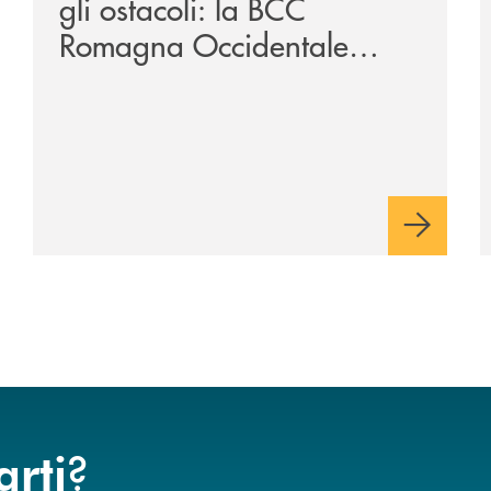
gli ostacoli: la BCC
Romagna Occidentale
vicina al progetto N.O.I.
?
arti