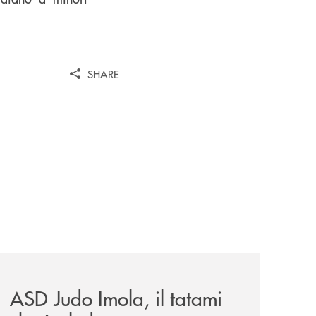
SHARE
omagna-occidentale-vicina-al-progetto-noi/
news/asd-judo-imola-il-tatami-che-include/
ASD Judo Imola, il tatami