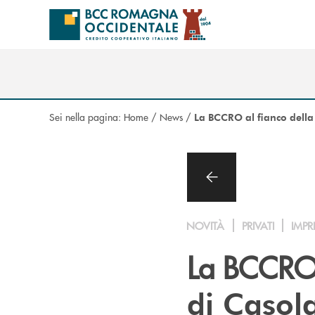
Salta al contenuto principale
Sei nella pagina:
Home
/
News
/
La BCCRO al fianco della
NOVITÀ
PRIVATI
IMPR
La BCCRO 
di Casol