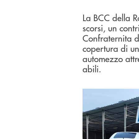
La BCC della R
scorsi, un contr
Confraternita d
copertura di un
automezzo attre
abili.