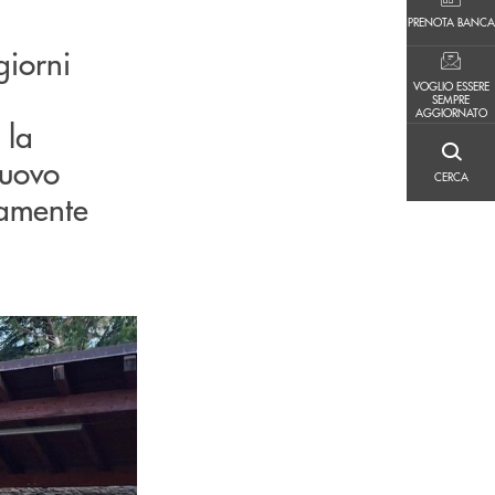
PRENOTA BANCA
PRENOTA BANCA
giorni
VOGLIO ESSERE SEMPRE AGGIORNATO
VOGLIO ESSERE
SEMPRE
AGGIORNATO
 la
CERCA
nuovo
CERCA
samente