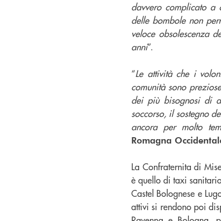
davvero complicato a c
delle bombole non perme
veloce obsolescenza d
anni
”.
“
Le attività che i vol
comunità sono preziose 
dei più bisognosi di a
soccorso, il sostegno d
ancora per molto temp
Romagna Occidental
La Confraternita di Mise
è quello di taxi sanitar
Castel Bolognese e Lugo
attivi si rendono poi d
Ravenna e Bologna, pe