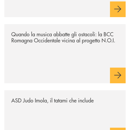
/news/quando-la-musica-abbatte-gli-ostacoli-la-bcc-romagna-occidental
Quando la musica abbatte gli ostacoli: la BCC
Romagna Occidentale vicina al progetto N.O.I.
/news/asd-judo-imola-il-tatami-che-include/
ASD Judo Imola, il tatami che include