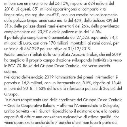
milioni con un incremento del 56,15%, rispetto ai 624 milioni del
2018. Di questi, 851 milioni appartengono al comparto vita
finanziario, che registra un+62%, con una crescita nel collocamento
delle polizze temporanee caso morte del 45%, delle polizze CPI del
31%, delle polizze danni rami elementari del 26%, della previdenza
complementare del 23,7% e delle polizze auto del 15,5%.
Il portafoglio complessivo è aumentato del 27,52% superando i 4,4
miliardi di Euro, con oltre 170 milioni imputabili ai rami danni, per
un totale di 567.299 polizze attive al 31/12/2019.
Positivi anche i risultati della controllata Assicura Broker, che nel 2019
ha ampliato il proprio campo d’azione sviluppando l’attività sia verso
le BCC-CR-Raika del Gruppo Cassa Centrale, che verso società
esterne.
Nel corso dell’esercizio 2019 l’ammontare dei premi intermediati è
passato a 16,3 milioni, con un incremento del 5.5%, rispetto ai 15,45
milioni del 2018. Il 63% del totale si riferisce a polizze di Società del
Gruppo.
“Assicura rappresenta una delle eccellenze del Gruppo Cassa Centrale
– Credito Cooperativo Italiano – afferma l’Amministratore Delegato,
Enrico Salvetta – e i risultati rispecchiano il nostro valore, e la nostra
capacità di offrire una consulenza assicurativa di ottima qualità, che
viene apprezzata anche dalle 7 banche clienti non facenti parte del