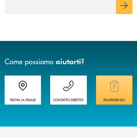
Come possiamo
?
aiutarti
Accedi all' elenco completo delle filiali della banca.
Hai bisogno di assistenza immediata? Contatta
Hai bisogno di alcuni
TROVA LA FILIALE
CONTATTO DIRETTO
TRASPARENZA