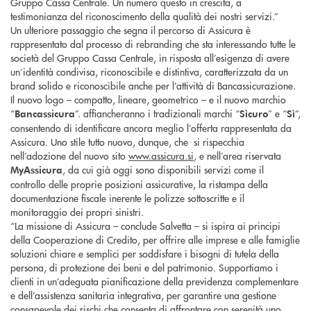
Gruppo Cassa Centrale. Un numero questo in crescita, a
testimonianza del riconoscimento della qualità dei nostri servizi.”
Un ulteriore passaggio che segna il percorso di Assicura è
rappresentato dal processo di rebranding che sta interessando tutte le
società del Gruppo Cassa Centrale, in risposta all’esigenza di avere
un’identità condivisa, riconoscibile e distintiva, caratterizzata da un
brand solido e riconoscibile anche per l’attività di Bancassicurazione.
Il nuovo logo – compatto, lineare, geometrico – e il nuovo marchio
“
”. affiancheranno i tradizionali marchi “
” e “
”,
Bancassicura
Sìcuro
Sì
consentendo di identificare ancora meglio l’offerta rappresentata da
Assicura. Uno stile tutto nuovo, dunque, che si rispecchia
nell’adozione del nuovo sito
www.assicura.si
, e nell’area riservata
, da cui già oggi sono disponibili servizi come il
MyAssicura
controllo delle proprie posizioni assicurative, la ristampa della
documentazione fiscale inerente le polizze sottoscritte e il
monitoraggio dei propri sinistri.
“La missione di Assicura – conclude Salvetta – si ispira ai principi
della Cooperazione di Credito, per offrire alle imprese e alle famiglie
soluzioni chiare e semplici per soddisfare i bisogni di tutela della
persona, di protezione dei beni e del patrimonio. Supportiamo i
clienti in un’adeguata pianificazione della previdenza complementare
e dell’assistenza sanitaria integrativa, per garantire una gestione
consapevole dei rischi che consenta di affrontare con serenità uno