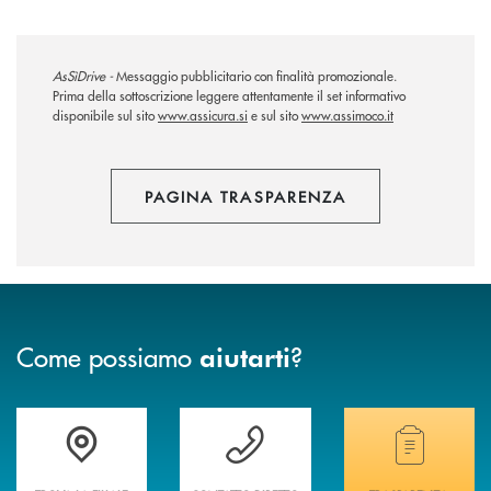
AsSìDrive -
Messaggio pubblicitario con finalità promozionale.
Prima della sottoscrizione leggere attentamente il set informativo
disponibile sul sito
www.assicura.si
e sul sito
www.assimoco.it
PAGINA TRASPARENZA
Come possiamo
?
aiutarti
Accedi all' elenco completo delle filiali della banca.
Hai bisogno di assistenza immediata? Contatta
Hai bisogno di alcuni