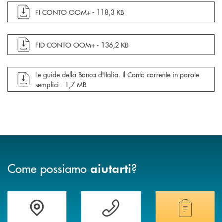
apre documento in una nuova finestra
FI CONTO OOM+ -
118,3 KB
apre documento in una nuova finestra
FID CONTO OOM+ -
136,2 KB
apre documento in una nuova finestra
Le guide della Banca d'Italia. Il Conto corrente in parole
semplici -
1,7 MB
Come possiamo
?
aiutarti
Accedi all' elenco completo delle filiali della banca.
Hai bisogno di assistenza immediata? Contatta
Hai bisogno di alcuni