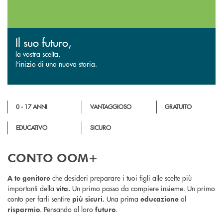
Il suo futuro,
la vostra scelta,
l'inizio di una nuova storia.
0 - 17 ANNI
VANTAGGIOSO
GRATUITO
EDUCATIVO
SICURO
CONTO OOM+
che desideri preparare i tuoi figli alle scelte più
A te genitore
importanti della
Un primo passo da compiere insieme. Un primo
vita.
conto per farli sentire
Una prima
al
più sicuri.
educazione
. Pensando al loro
.
risparmio
futuro