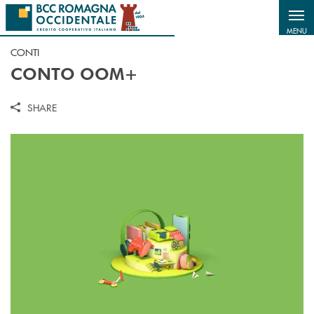
Salta al contenuto principale
MENU
CONTI
CONTO OOM+
SHARE