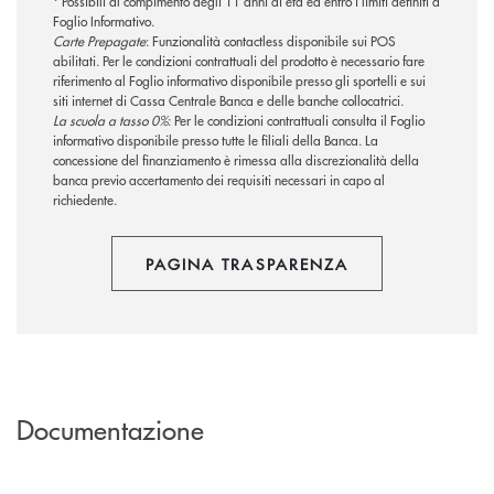
* Possibili al compimento degli 11 anni di età ed entro i limiti definiti a
Foglio Informativo.
Carte Prepagate
: Funzionalità contactless disponibile sui POS
abilitati. Per le condizioni contrattuali del prodotto è necessario fare
riferimento al Foglio informativo disponibile presso gli sportelli e sui
siti internet di Cassa Centrale Banca e delle banche collocatrici.
La scuola a tasso 0%
: Per le condizioni contrattuali consulta il Foglio
informativo disponibile presso tutte le filiali della Banca. La
concessione del finanziamento è rimessa alla discrezionalità della
banca previo accertamento dei requisiti necessari in capo al
richiedente.
PAGINA TRASPARENZA
Documentazione