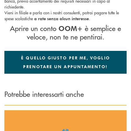
Banca, previo accertamento dei requisiti necessari in capo al
richiedente.
Vieni in filiale e parla con i nostri consulenti, potrai pagare tutte le
spese scolastiche
.
a rate senza alcun interesse
Aprire un conto
è semplice e
OOM+
veloce, non te ne pentirai.
È QUELLO GIUSTO PER ME, VOGLIO
PRENOTARE UN APPUNTAMENTO!
Potrebbe interessarti anche
Scopri di più PAC Minori : perchè il suo futuro inizia oggi.