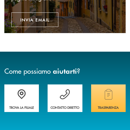
INVIA EMAIL
Come possiamo
?
aiutarti
Accedi all' elenco completo delle filiali della banca.
Hai bisogno di assistenza immediata? Contatta
Hai bisogno di alcuni
TROVA LA FILIALE
CONTATTO DIRETTO
TRASPARENZA