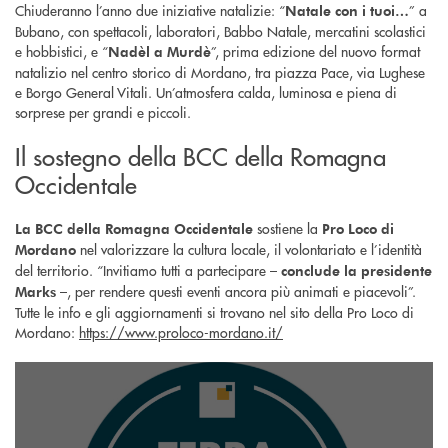
Chiuderanno l’anno due iniziative natalizie: “
” a
Natale con i tuoi…
Bubano, con spettacoli, laboratori, Babbo Natale, mercatini scolastici
e hobbistici, e “
”, prima edizione del nuovo format
Nadèl a Murdè
natalizio nel centro storico di Mordano, tra piazza Pace, via Lughese
e Borgo General Vitali. Un’atmosfera calda, luminosa e piena di
sorprese per grandi e piccoli.
Il sostegno della BCC della Romagna
Occidentale
sostiene la
La BCC della Romagna Occidentale
Pro Loco di
nel valorizzare la cultura locale, il volontariato e l’identità
Mordano
del territorio. “Invitiamo tutti a partecipare –
conclude la presidente
–, per rendere questi eventi ancora più animati e piacevoli”.
Marks
Tutte le info e gli aggiornamenti si trovano nel sito della Pro Loco di
Mordano:
https://www.proloco-mordano.it/
seguici su instagram