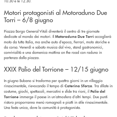
10.30 e le 12.30.
Motori protagonisti al Motoraduno Due
Torri – 6/8 giugno
Piazza Borgo General Vitali diventerà il centro di tre giornate
dedicate al mondo dei motori. Il
accoglierà
Motoraduno Due Torri
moto da tutta Italia, ma anche auto d’epoca, Ferrari, moto storiche e
da corsa. Venerdì e sabato musica dal vivo, stand gastronomici,
convivialità e una domenica mattina on the road con raduno in
partenza dalla piazza.
XXIX Palio del Torrione – 12/15 giugno
In giugno Bubano si trasforma per quattro giorni in un villaggio
rinascimentale, rievocando il tempo di
. Tra sfilate in
Caterina Sforza
costume, giochi, spettacoli, mercatini e sfide tra rioni, il
Palio del
immerge il paese in un’atmosfera d’altri tempi. Due punti
Torrione
ristoro proporranno menù romagnoli e piatti in stile rinascimentale.
Una festa unica, dove la comunità è protagonista.