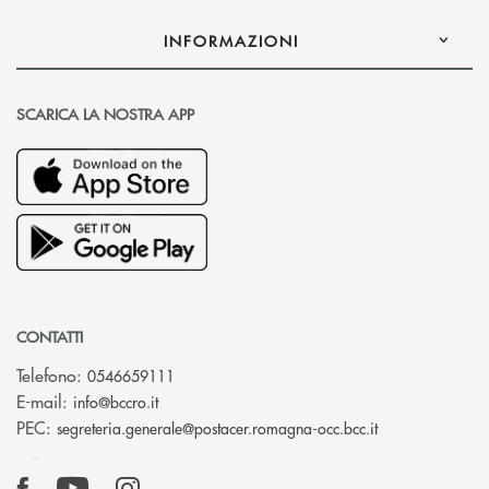
INFORMAZIONI
SCARICA LA NOSTRA APP
CONTATTI
Telefono:
0546659111
(si apre l’app di posta elettronica)
E-mail:
info@bccro.it
(si apre l’app 
PEC:
segreteria.generale@postacer.romagna-occ.bcc.it