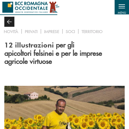
Salta al contenuto principale
MENU
NOVITÀ
PRIVATI
IMPRESE
SOCI
TERRITORIO
per gli
12 illustrazioni
apicoltori felsinei e per le imprese
agricole virtuose