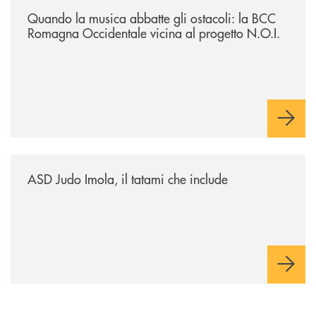
Quando la musica abbatte gli ostacoli: la BCC
Romagna Occidentale vicina al progetto N.O.I.
/news/asd-judo-imola-il-tatami-che-include/
ASD Judo Imola, il tatami che include