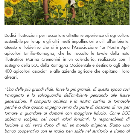
Dodici illustrazioni per raccontare altrettante esperienze di agricoltura
sostenibile per le api e gli altri insetti impollinatori e utili all’ambiente.
Questo è l’obiettivo che si è posta l’Associazione “Le Nostre Api”
apicoltori Emilia-Romagna, che ha raccolto le tavole della nota
illustratrice Marina Cremonini in un calendario, realizzato con il
sostegno della BCC della Romagna Occidentale e destinato agli oltre
400 apicoltori associati e alle aziende agricole che ospitano i loro
alveari.
“
Una delle più grandi sfide, forse la più grande, di questa epoca così
travagliata è la salvaguardia dell’ambiente pensando alle future
generazioni. Il comparto apistico è la nostra cartina di tornasole
perché ci dice quanto impegno serva da parte di ciascuno di noi per
tornare a guardare al domani con maggiore fiducia. Come BCC
abbiamo scolpita, nei nostri valori fondanti, la responsabilità di
lasciare a chi verrà dopo di noi un mondo migliore. Siamo una
banca cooperativa con le radici ben salde nel territorio e siamo al