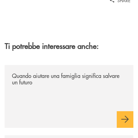
SHARE
Ti potrebbe interessare anche:
/news/quando-aiutare-una-famiglia-significa-salvare-un-futuro/
Quando aiutare una famiglia significa salvare
un futuro
/news/quando-la-musica-abbatte-gli-ostacoli-la-bcc-romagna-occidental