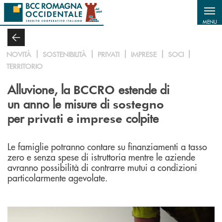
Salta al contenuto principale
MENU
NOVITÀ
SOSTENIBILITÀ
PRIVATI
IMPRESE
SOCI
TERRITORIO
Alluvione, la
estende di
BCCRO
un anno le misure di
sostegno
per
e
colpite
privati
imprese
Le famiglie potranno contare su finanziamenti a tasso
zero e senza spese di istruttoria mentre le aziende
avranno possibilità di contrarre mutui a condizioni
particolarmente agevolate.