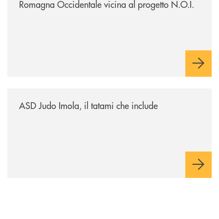
Romagna Occidentale vicina al progetto N.O.I.
/news/asd-judo-imola-il-tatami-che-include/
ASD Judo Imola, il tatami che include