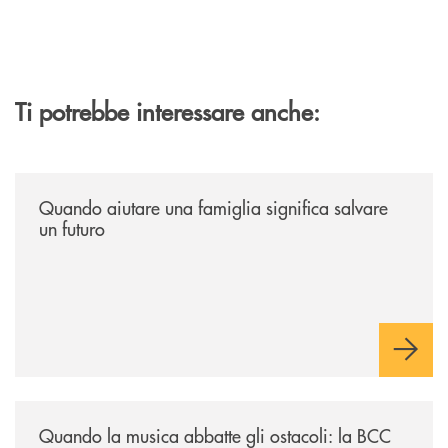
Ti potrebbe interessare anche:
/news/quando-aiutare-una-famiglia-significa-salvare-un-futuro/
Quando aiutare una famiglia significa salvare
un futuro
/news/quando-la-musica-abbatte-gli-ostacoli-la-bcc-romagna-occidental
Quando la musica abbatte gli ostacoli: la BCC