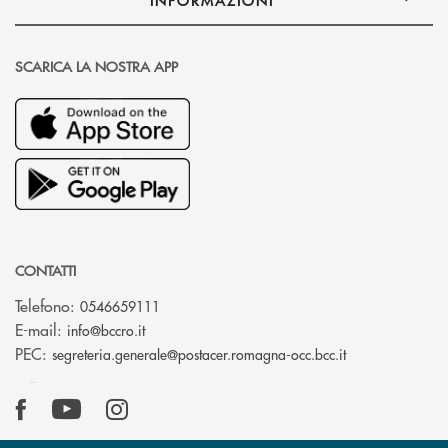
SCARICA LA NOSTRA APP
CONTATTI
Telefono:
0546659111
(si apre l’app di posta elettronica)
E-mail:
info@bccro.it
(si apre l’app 
PEC:
segreteria.generale@postacer.romagna-occ.bcc.it