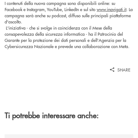
I contenuti della nuova campagna sono disponibili online: su
Facebook e Instagram, YouTube, LinkedIn e sul sito
www.inavigati.it
. La
campagna sarà anche su podcast, diffuso sulle principali piattaforme
d'ascolto.
L'iniziativa - che si svolge in coincidenza con il Mese della
consapevolezza della sicurezza informatica - ha il Patrocinio del
Garante per la protezione dei dati personali e dell'Agenzia per la
Cybersicurezza Nazionale e prevede una collaborazione con Meta.
SHARE
Ti potrebbe interessare anche:
/news/quando-aiutare-una-famiglia-significa-salvare-un-futuro/