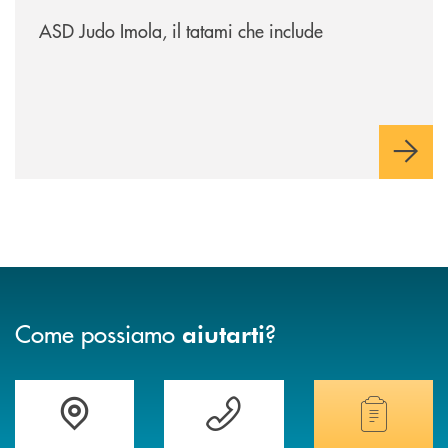
/news/asd-judo-imola-il-tatami-che-include/
ASD Judo Imola, il tatami che include
Come possiamo
?
aiutarti
Accedi all' elenco completo delle filiali della banca.
Hai bisogno di assistenza immediata? Contatta
Hai bisogno di alcuni