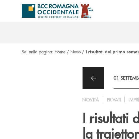
Salta al contenuto principale
Sei nella pagina:
Home
/
News
/
I risultati del primo sem
01 SETTEMB
NOVITÀ
PRIVATI
IMPR
I risultat
la traiett