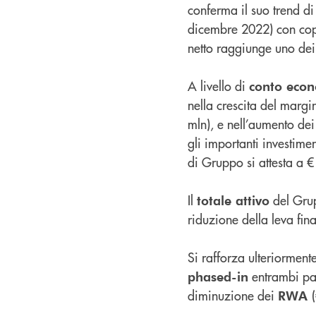
conferma il suo trend d
dicembre 2022) con cope
netto raggiunge uno dei
A livello di
conto eco
nella crescita del marg
mln), e nell’aumento dei
gli importanti investimen
di Gruppo si attesta a 
Il
del Grup
totale attivo
riduzione della leva fina
Si rafforza ulteriorment
entrambi par
phased-in
diminuzione dei
RWA