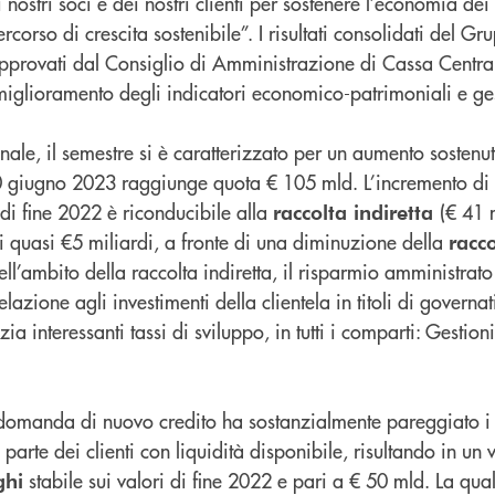
nostri soci e dei nostri clienti per sostenere l’economia dei n
corso di crescita sostenibile”. I risultati consolidati del Gru
pprovati dal Consiglio di Amministrazione di Cassa Centra
miglioramento degli indicatori economico-patrimoniali e ges
onale, il semestre si è caratterizzato per un aumento sostenu
0 giugno 2023 raggiunge quota € 105 mld. L’incremento di 
 di fine 2022 è riconducibile alla
(€ 41 
raccolta indiretta
di quasi €5 miliardi, a fronte di una diminuzione della
racco
ll’ambito della raccolta indiretta, il risparmio amministrato 
elazione agli investimenti della clientela in titoli di governat
ia interessanti tassi di sviluppo, in tutti i comparti: Gestion
a domanda di nuovo credito ha sostanzialmente pareggiato i 
parte dei clienti con liquidità disponibile, risultando in un 
stabile sui valori di fine 2022 e pari a € 50 mld. La qual
ghi