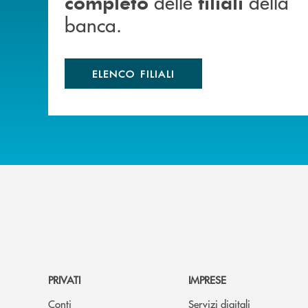
delle
della
completo
filiali
banca.
ELENCO FILIALI
PRIVATI
IMPRESE
Conti
Servizi digitali