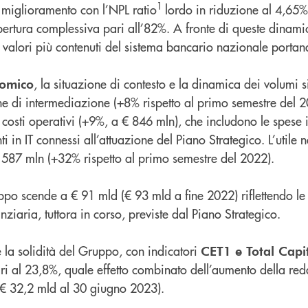
1
i miglioramento con l’NPL ratio
lordo in riduzione al 4,65%
rtura complessiva pari all’82%. A fronte di queste dinamic
 valori più contenuti del sistema bancario nazionale portan
, la situazione di contesto e la dinamica dei volumi s
nomico
ine di intermediazione (+8% rispetto al primo semestre del 
 costi operativi (+9%, a € 846 mln), che includono le spese i
ti in IT connessi all’attuazione del Piano Strategico. L’utile 
€ 587 mln (+32% rispetto al primo semestre del 2022).
po scende a € 91 mld (€ 93 mld a fine 2022) riflettendo le 
nziaria, tuttora in corso, previste dal Piano Strategico.
e la solidità del Gruppo, con indicatori
CET1 e Total Capit
i al 23,8%, quale effetto combinato dell’aumento della redd
(€ 32,2 mld al 30 giugno 2023).