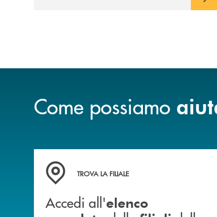
Come possiamo
aiut
Accedi all' elenco completo delle filiali della b
TROVA LA FILIALE
Accedi all'
elenco