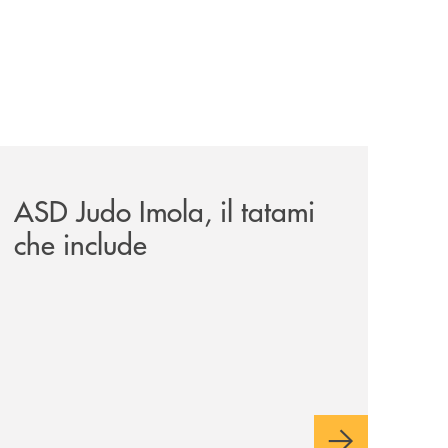
omagna-occidentale-vicina-al-progetto-noi/
news/asd-judo-imola-il-tatami-che-include/
ASD Judo Imola, il tatami
che include