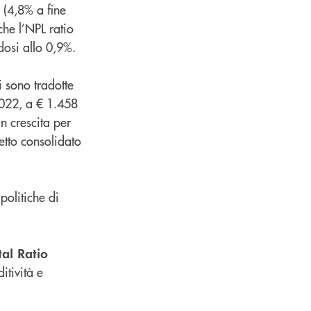
 (4,8% a fine
he l’NPL ratio
dosi allo 0,9%.
i sono tradotte
2022, a € 1.458
n crescita per
netto consolidato
politiche di
al Ratio
itività e