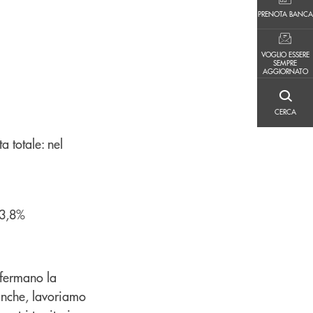
PRENOTA BANCA
PRENOTA BANCA
VOGLIO ESSERE SEMPRE AGGIORNATO
VOGLIO ESSERE
SEMPRE
AGGIORNATO
CERCA
CERCA
ta totale: nel
23,8%
nfermano la
anche, lavoriamo