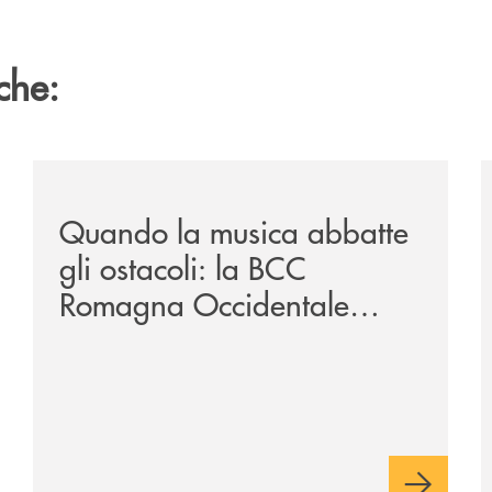
che:
vare-un-futuro/
/news/quando-la-musica-abbatte-gli-ostacoli-la-bcc-r
/
Quando la musica abbatte
gli ostacoli: la BCC
Romagna Occidentale
vicina al progetto N.O.I.