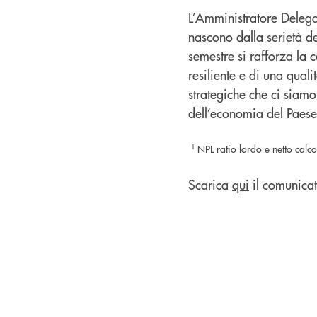
L’Amministratore Delegat
nascono dalla serietà d
semestre si rafforza la
resiliente e di una qualit
strategiche che ci siam
dell’economia del Paese
1
NPL ratio lordo e netto cal
Scarica
qui
il comunicat