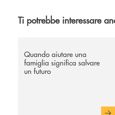
Ti potrebbe interessare an
/news/quando-aiutare-una-famiglia-significa-sal
Quando aiutare una
famiglia significa salvare
un futuro