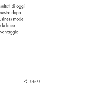
ultati di oggi
emestre dopo
business model
 le linee
a vantaggio
SHARE