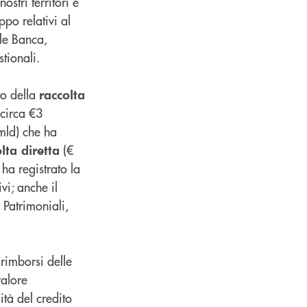
ostri territori e
ppo relativi al
le Banca,
tionali.
to della
raccolta
circa €3
mld) che ha
(€
lta diretta
ha registrato la
ivi; anche il
i Patrimoniali,
rimborsi delle
valore
ità del credito