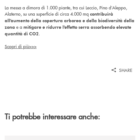
La messa a dimora di 1.000 piante, tra cui Leccio, Pino d’Aleppo,
Alaterno, su una superficie di circa 4.000 mq
contribuirà
all’aumento della copertura arborea e della biodiversità della
e a
zona
mitigare e ridurre l’effetto serra assorbendo elevate
.
quantità di CO2
Scopri di più>>>
SHARE
Ti potrebbe interessare anche:
/news/quando-aiutare-una-famiglia-significa-salvare-un-futuro/