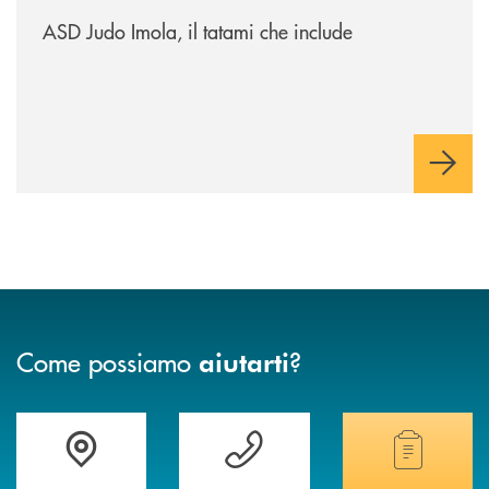
/news/asd-judo-imola-il-tatami-che-include/
ASD Judo Imola, il tatami che include
Come possiamo
?
aiutarti
Accedi all' elenco completo delle filiali della banca.
Hai bisogno di assistenza immediata? Contatta
Hai bisogno di alcuni